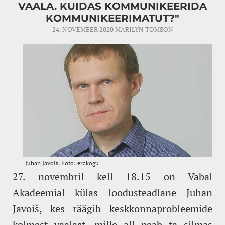
VAALA. KUIDAS KOMMUNIKEERIDA
KOMMUNIKEERIMATUT?"
24. NOVEMBER 2020
MARILYN TOMSON
27. novembril kell 18.15 on Vabal
Akadeemial külas loodusteadlane Juhan
Javoiš, kes räägib keskkonnaprobleemide
kolmest vaalast, mille all peab ta silmas