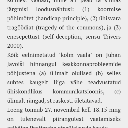
järgmisi loodusnähtusi: (1) koormise
põhimõtet (handicap principle), (2) ühisvara
tragöödiat (tragedy of the commons), ja (3)
enesepettust (self-deception, sensu Trivers
2000).
Kõik eelnimetatud "kolm vaala" on Juhan
Javoiši hinnangul keskkonnaprobleemide
põhjustena (a) ülimalt olulised (b) selles
suhtes kaugelt liiga vähe teadvustatud
ühiskondlikus kommunikatsioonis, (c)
ülimalt rängad, st raskesti ületatavad.
Loeng toimub 27. novembril kell 18.15 ning
on tulenevalt piirangutest vaatamiseks
eelkõige
Postimehe
otseülekande kaudu.