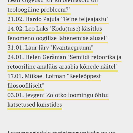
teoloogiline probleem?"
21.02. Hardo Pajula "Teine teljeajastu"
14.02. Leo Luks "Kodu(tuse) käsitlus
fenomenoloogilise lähenemise alusel"
31.01. Laur Järv "Kvantaegruum"
24.01. Helen Geršman "Semiidi retoorika ja
retooriline analüüs araabia kõnede näitel"
17.01. Miikael Lotman "Keeleõppest
filosoofiliselt"
03.01. Jevgeni Zolotko loomingu õhtu:
katsetused kunstides
Loengusarjadele registreerumiseks palun