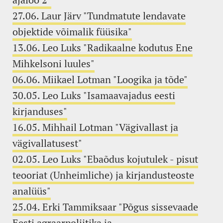
27.06. Laur Järv "Tundmatute lendavate
objektide võimalik füüsika"
13.06. Leo Luks "Radikaalne kodutus Ene
Mihkelsoni luules"
06.06. Miikael Lotman "Loogika ja tõde"
30.05. Leo Luks "Isamaavajadus eesti
kirjanduses"
16.05. Mihhail Lotman "Vägivallast ja
vägivallatusest"
02.05. Leo Luks "Ebaõdus kojutulek - pisut
teooriat (Unheimliche) ja kirjandusteoste
analüüs"
25.04. Erki Tammiksaar "Põgus sissevaade
Eesti agraarpoliitika ja