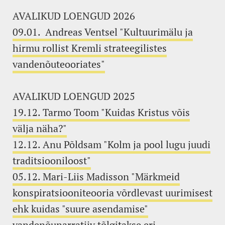
AVALIKUD LOENGUD 2026
09.01. Andreas Ventsel "Kultuurimälu ja
hirmu rollist Kremli strateegilistes
vandenõuteooriates"
AVALIKUD LOENGUD 2025
19.12. Tarmo Toom "Kuidas Kristus võis
välja näha?"
12.12. Anu Põldsam "Kolm ja pool lugu juudi
traditsiooniloost"
05.12. Mari-Liis Madisson "Märkmeid
konspiratsiooniteooria võrdlevast uurimisest
ehk kuidas "suure asendamise"
vandenõunarratiiv tõlgitakse eri