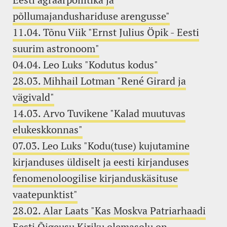
põllumajandushariduse arengusse"
11.04. Tõnu Viik "Ernst Julius Öpik - Eesti
suurim astronoom"
04.04. Leo Luks "Kodutus kodus"
28.03. Mihhail Lotman "René Girard ja
vägivald"
14.03. Arvo Tuvikene "Kalad muutuvas
elukeskkonnas"
07.03. Leo Luks "Kodu(tuse) kujutamine
kirjanduses üldiselt ja eesti kirjanduses
fenomenoloogilise kirjanduskäsituse
vaatepunktist"
28.02. Alar Laats "Kas Moskva Patriarhaadi
Eesti Õigeusu Kiriku olemasolu on