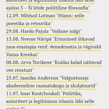
ajaloo 3 – Ši'iitide poliitiline filosoofia"
12.09. Mihhail Lotman "Hümn: selle
poeetika ja retoorika"
29.08. Hardo Pajula "Vaikuse mägi"
15.08. Neeme Näripä "Erinnüsed ihkavad
juua ematapja verd: demokraatia ja vägivald
Vanas Kreekas"
08.08. Arvo Tuvikene "Kuidas kalad näitavad
vee reostust"
25.07. Jaanika Anderson "Valgustusaja
akadeemiline raamatukogu ja skulptuurid"
11.07. Imar Koutchoukali "Poliitika,
autoriteet ja legitiimsus islamis läbi selle
ajaloo 2"