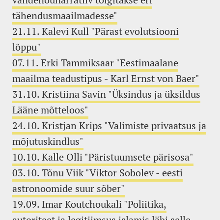
tähendusmaailmadesse"
21.11. Kalevi Kull "Pärast evolutsiooni
lõppu"
07.11.
Erki Tammiksaar "Eestimaalane
maailma teadustipus - Karl Ernst von Baer"
31.10. Kristiina Savin "Üksindus ja üksildus
Lääne mõtteloos"
24.10. Kristjan Krips "Valimiste privaatsus ja
mõjutuskindlus"
10.10. Kalle Olli "Päristuumsete pärisosa"
03.10. Tõnu Viik "Viktor Sobolev - eesti
astronoomide suur sõber"
19.09. Imar Koutchoukali "Poliitika,
autoriteet ja legitiimsus islamis läbi selle