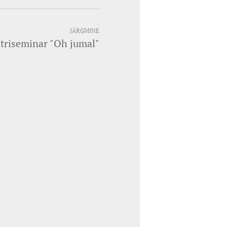
JÄRGMINE
triseminar "Oh jumal"