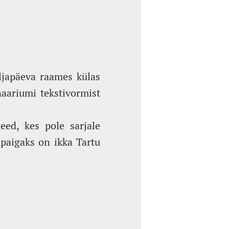
ljapäeva raames külas
naariumi tekstivormist
eed, kes pole sarjale
paigaks on ikka Tartu