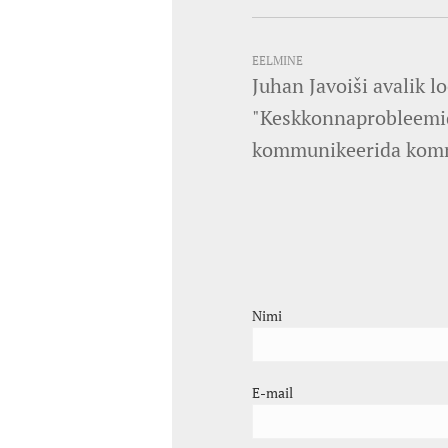
EELMINE
Juhan Javoiši avalik l
"Keskkonnaprobleemid
kommunikeerida kom
Nimi
E-mail