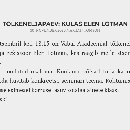
TÕLKENELJAPÄEV: KÜLAS ELEN LOTMAN
30. NOVEMBER 2020
MARILYN TOMSON
etsembril kell 18.15 on Vabal Akadeemial tõlkene
 ja režissöör Elen Lotman, kes räägib meile stse
.
on oodatud osalema. Kuulama võivad tulla ka n
keda huvitab konkreetse seminari teema. Kohtumis
se esimesel korrusel asuv sotsiaalainete klass.
ski!