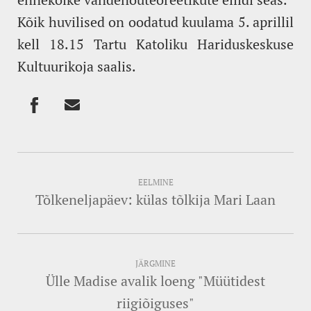
Kõik huvilised on oodatud kuulama 5. aprillil
kell 18.15 Tartu Katoliku Hariduskeskuse
Kultuurikoja saalis.
EELMINE
Tõlkeneljapäev: külas tõlkija Mari Laan
JÄRGMINE
Ülle Madise avalik loeng "Müütidest
riigiõiguses"