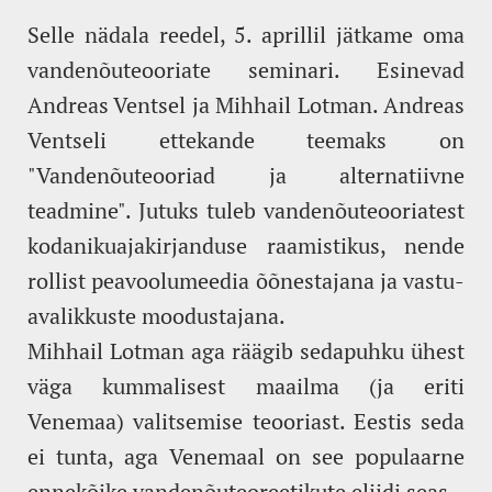
Selle nädala reedel, 5. aprillil jätkame oma
vandenõuteooriate seminari. Esinevad
Andreas Ventsel ja Mihhail Lotman. Andreas
Ventseli ettekande teemaks on
"Vandenõuteooriad ja alternatiivne
teadmine". Jutuks tuleb vandenõuteooriatest
kodanikuajakirjanduse raamistikus, nende
rollist peavoolumeedia õõnestajana ja vastu-
avalikkuste moodustajana.
Mihhail Lotman aga räägib sedapuhku ühest
väga kummalisest maailma (ja eriti
Venemaa) valitsemise teooriast. Eestis seda
ei tunta, aga Venemaal on see populaarne
ennekõike vandenõuteoreetikute eliidi seas.