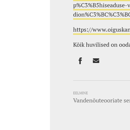
p%C3%B5hiseaduse-v
dion%C3%BC%C3%BCsi
https://www.oiguska
Kõik huvilised on ood
EELMINE
Vandenõuteooriate s