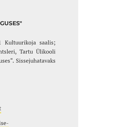
IGUSES"
 Kultuurikoja saalis;
sleri, Tartu Ülikooli
uses“. Sissejuhatavaks
t
ise-