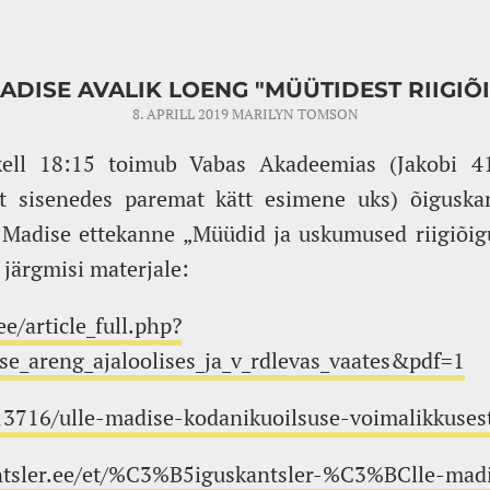
ADISE AVALIK LOENG "MÜÜTIDEST RIIGIÕ
8. APRILL 2019
MARILYN TOMSON
 kell 18:15 toimub Vabas Akadeemias (Jakobi 41
 sisenedes paremat kätt esimene uks) õiguskant
e Madise ettekanne „Müüdid ja uskumused riigiõig
järgmisi materjale:
e/article_full.php?
se_areng_ajaloolises_ja_v_rdlevas_vaates&pdf=1
13716/ulle-madise-kodanikuoilsuse-voimalikkuses
ntsler.ee/et/%C3%B5iguskantsler-%C3%BClle-mad