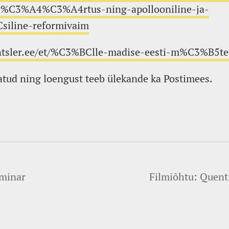
%C3%A4%C3%A4rtus-ning-apollooniline-ja-
line-reformivaim
ntsler.ee/et/%C3%BClle-madise-eesti-m%C3%B5te-
atud ning loengust teeb ülekande ka Postimees.
eminar
Filmiõhtu: Quent