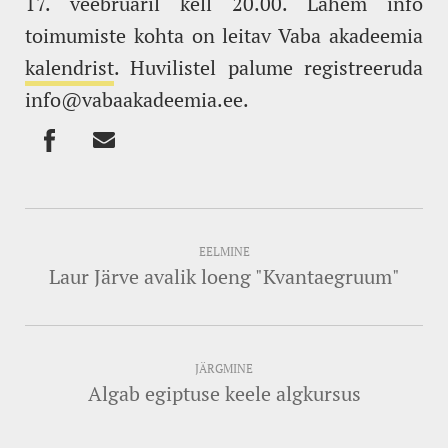
17. veebruaril kell 20.00. Lähem info
toimumiste kohta on leitav Vaba akadeemia
kalendrist
. Huvilistel palume registreeruda
info@vabaakadeemia.ee.
EELMINE
Laur Järve avalik loeng "Kvantaegruum"
JÄRGMINE
Algab egiptuse keele algkursus