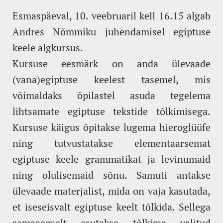
Esmaspäeval, 10. veebruaril kell 16.15 algab
Andres Nõmmiku juhendamisel egiptuse
keele algkursus.
Kursuse eesmärk on anda ülevaade
(vana)egiptuse keelest tasemel, mis
võimaldaks õpilastel asuda tegelema
lihtsamate egiptuse tekstide tõlkimisega.
Kursuse käigus õpitakse lugema hieroglüüfe
ning tutvustatakse elementaarsemat
egiptuse keele grammatikat ja levinumaid
ning olulisemaid sõnu. Samuti antakse
ülevaade materjalist, mida on vaja kasutada,
et iseseisvalt egiptuse keelt tõlkida. Sellega
samaaegselt asutakse tõlkima valitud