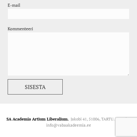
E-mail
Kommenteeri
SA Academia Artium Liberalium.
Jakobi 41, 51006, TARTU. Kontakt:
info@vabaakadeemia.ee