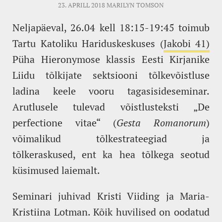
23. APRILL 2018
MARILYN TOMSON
Neljapäeval, 26.04 kell 18:15-19:45 toimub
Tartu Katoliku Hariduskeskuses (
Jakobi 41)
Püha Hieronymose klassis Eesti Kirjanike
Liidu tõlkijate sektsiooni tõlkevõistluse
ladina keele vooru tagasisideseminar.
Arutlusele tulevad võistlusteksti „De
perfectione vitae“ (
Gesta Romanorum
)
võimalikud tõlkestrateegiad ja
tõlkeraskused, ent ka hea tõlkega seotud
küsimused laiemalt.
Seminari juhivad Kristi Viiding ja Maria-
Kristiina Lotman. Kõik huvilised on oodatud