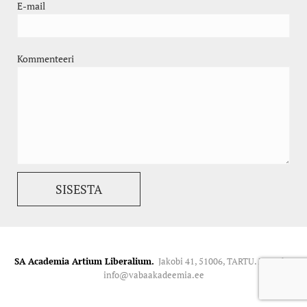
E-mail
Kommenteeri
SA Academia Artium Liberalium.
Jakobi 41, 51006, TARTU. Kontakt:
info@vabaakadeemia.ee