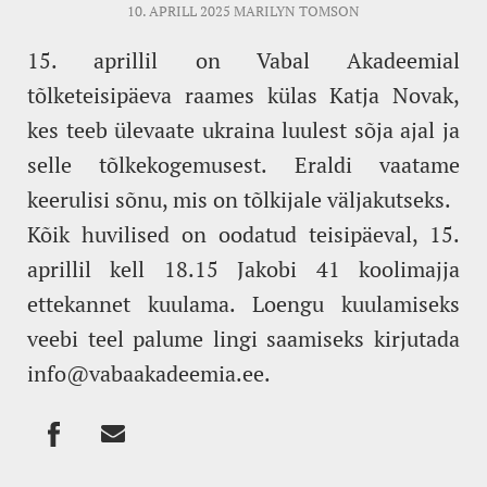
10. APRILL 2025
MARILYN TOMSON
15. aprillil on Vabal Akadeemial
tõlketeisipäeva raames külas Katja Novak,
kes teeb ülevaate ukraina luulest sõja ajal ja
selle tõlkekogemusest. Eraldi vaatame
keerulisi sõnu, mis on tõlkijale väljakutseks.
Kõik huvilised on oodatud teisipäeval, 15.
aprillil kell 18.15 Jakobi 41 koolimajja
ettekannet kuulama. Loengu kuulamiseks
veebi teel palume lingi saamiseks kirjutada
info@vabaakadeemia.ee.