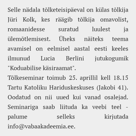
Selle nädala tõlketeisipäeval on külas tõlkija
Jüri Kolk, kes räägib tõlkija omavolist,
romaanidesse suratud luulest ja
ülemõtlemisest. Üheks näiteks teema
avamisel on eelmisel aastal eesti keeles
ilmunud Lucia Berlini jutukogumik
"Koduabilise käsiraamat".
Tõlkeseminar toimub 25. aprillil kell 18.15
Tartu Katoliku Hariduskeskuses (Jakobi 41).
Oodatud on nii uued kui vanad osalejad.
Seminariga saab liituda ka veebi teel -
palume selleks kirjutada
info@vabaakadeemia.ee.