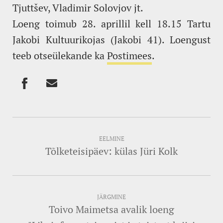
Tjuttšev, Vladimir Solovjov jt.
Loeng toimub 28. aprillil kell 18.15 Tartu
Jakobi Kultuurikojas (Jakobi 41). Loengust
teeb otseülekande ka
Postimees
.
EELMINE
Tõlketeisipäev: külas Jüri Kolk
JÄRGMINE
Toivo Maimetsa avalik loeng