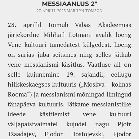
MESSIAANLUS 2"
27. APRILL 2023
MARILYN TOMSON
28. aprillil toimub Vabas Akadeemias
järjekordne Mihhail Lotmani avalik loeng
Vene kultuuri tumedatest külgedest. Loeng
on sarjas juba seitsmes ning selles jätkub
vene messianismi käsitlus. Vaatluse all on
selle kujunemine 19. sajandil, eellugu
hiliskeskaegses kultuuris („Moskva – kolmas
Rooma“) ja messianismi mõningad ilmingud
tänapäeva kultuuris. Jätkame messianistlike
ideede käsitlemist vene kultuuri
väljapaistvaimatel kujudel nagu Pjotr
Tšaadajev, Fjodor Dostojevski, Fjodor