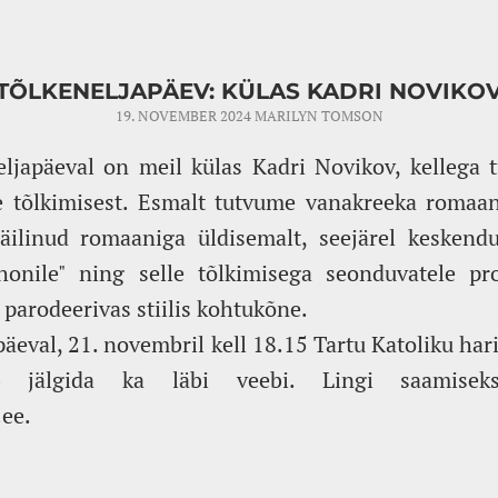
TÕLKENELJAPÄEV: KÜLAS KADRI NOVIKO
19. NOVEMBER 2024
MARILYN TOMSON
eljapäeval on meil külas Kadri Novikov, kellega 
 tõlkimisest. Esmalt tutvume vanakreeka romaan
äilinud romaaniga üldisemalt, seejärel keskend
honile" ning selle tõlkimisega seonduvatele p
s parodeerivas stiilis kohtukõne.
päeval, 21. novembril kell 18.15 Tartu Katoliku har
 jälgida ka läbi veebi. Lingi saamisek
ee.