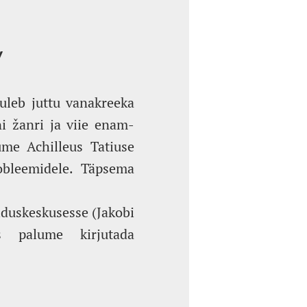
V
tuleb juttu vanakreeka
i žanri ja viie enam-
ume Achilleus Tatiuse
robleemidele. Täpsema
iduskeskusesse (Jakobi
s palume kirjutada