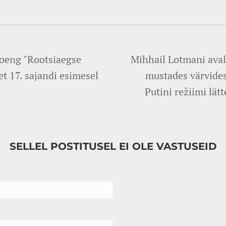
loeng "Rootsiaegse
Mihhail Lotmani aval
et 17. sajandi esimesel
mustades värvides
Putini režiimi lät
SELLEL POSTITUSEL EI OLE VASTUSEID