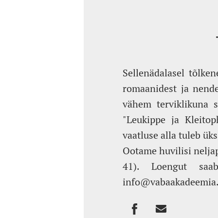
Sellenädalasel tõlken
romaanidest ja nende
vähem terviklikuna s
"Leukippe ja Kleitop
vaatluse alla tuleb ük
Ootame huvilisi nelja
41). Loengut saab
info@vabaakadeemia.