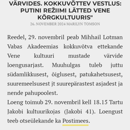
VÄRVIDES. KOKKUVÕTTEV VESTLUS:
PUTINI REŽIIMI LÄTTED VENE
KÕRGKULTUURIS"
26. NOVEMBER 2024
MARILYN TOMSON
Reedel, 29. novembril peab Mihhail Lotman
Vabas Akadeemias kokkuvõtva ettekande
Vene kultuuri mustade värvide
loengusarjast. Muuhulgas tuleb juttu
südamlikkusest, õiglusest, patukahetsusest,
suuremeelsusest jt suurepärastest asjadest ja
nende pahupoolest.
Loeng toimub 29. novembril kell 18.15 Tartu
Jakobi kultuurikojas (Jakobi 41). Loengust
teeb otseülekande ka
Postimees
.