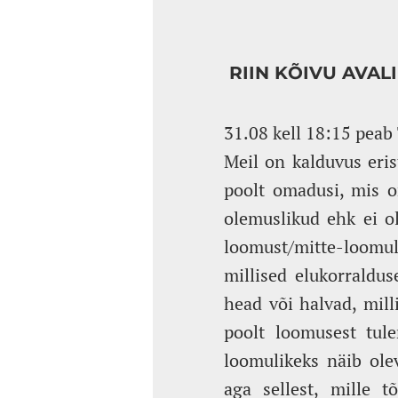
RIIN KÕIVU AVAL
31.08 kell 18:15 peab 
Meil on kalduvus eris
poolt omadusi, mis on
olemuslikud ehk ei ol
loomust/mitte-loomul
millised elukorraldus
head või halvad, mil
poolt loomusest tule
loomulikeks näib ole
aga sellest, mille 