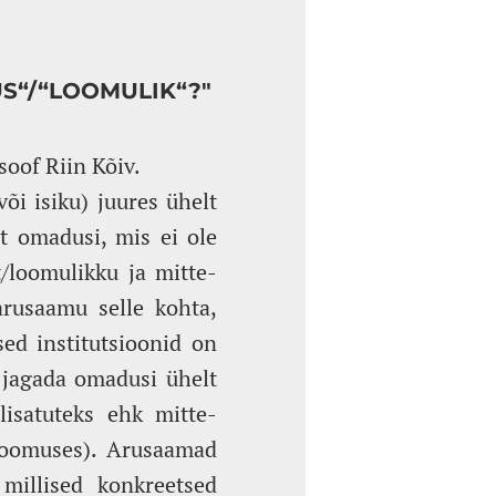
US“/“LOOMULIK“?"
soof Riin Kõiv.
õi isiku) juures ühelt
t omadusi, mis ei ole
/loomulikku ja mitte-
arusaamu selle kohta,
sed institutsioonid on
 jagada omadusi ühelt
lisatuteks ehk mitte-
 loomuses). Arusaamad
millised konkreetsed