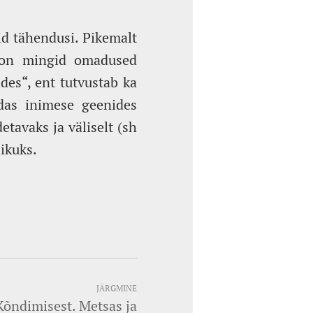
d tähendusi. Pikemalt
s on mingid omadused
des“, ent tutvustab ka
idas inimese geenides
avaks ja väliselt (sh
likuks.
JÄRGMINE
Kõndimisest. Metsas ja