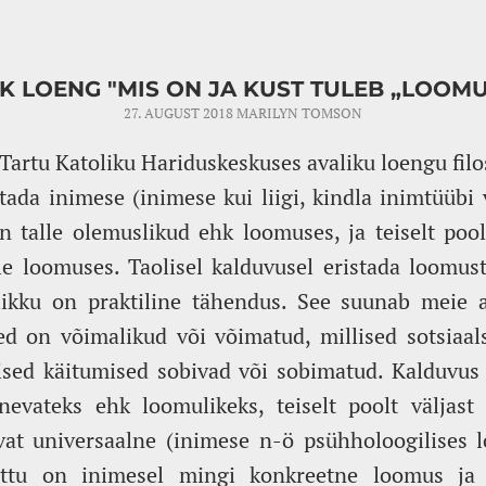
IK LOENG "MIS ON JA KUST TULEB „LOOM
27. AUGUST 2018
MARILYN TOMSON
Tartu Katoliku Hariduskeskuses avaliku loengu filo
tada inimese (inimese kui liigi, kindla inimtüübi v
 talle olemuslikud ehk loomuses, ja teiselt pool
e loomuses. Taolisel kalduvusel eristada loomust
ikku on praktiline tähendus. See suunab meie 
ed on võimalikud või võimatud, millised sotsiaal
lised käitumised sobivad või sobimatud. Kalduvus
nevateks ehk loomulikeks, teiselt poolt väljast 
vat universaalne (inimese n-ö psühholoogilises
tõttu on inimesel mingi konkreetne loomus ja 