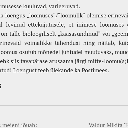
omusesse kuuluvad, varieeruvad.
a loengus „loomuses“/“loomulik“ olemise erinevai
al levinud ettekujutusele, et inimese loomuse
 on talle bioloogiliselt „kaasasündinud“ või „geeni
rinevaid võimalikke tähendusi ning näitab, ku
loomus osutub mõnedel juhtudel muutuvaks, muudet
s ehk siis tavapärase arusaama järgi mitte-loomu(s)
atud! Loengust teeb ülekande ka Postimees.
s meieni jõuab:
Valdur Mikita "