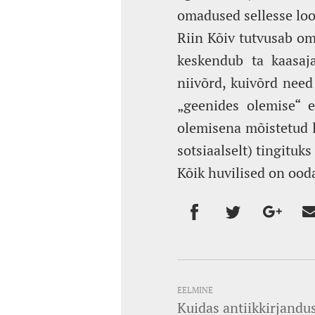
omadused sellesse lo
Riin Kõiv tutvusab om
keskendub ta kaasaj
niivõrd, kuivõrd need
„geenides olemise“ e
olemisena mõistetud 
sotsiaalselt) tingituk
Kõik huvilised on ood
EELMINE
Kuidas antiikkirjandu