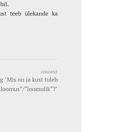
bil.
ust teeb ülekande ka
JÄRGMINE
g "Mis on ja kust tuleb
„loomus“/“loomulik“?"