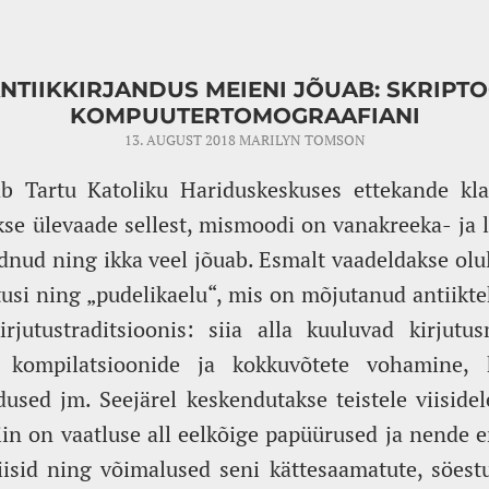
NTIIKKIRJANDUS MEIENI JÕUAB: SKRIPT
KOMPUUTERTOMOGRAAFIANI
13. AUGUST 2018
MARILYN TOMSON
b Tartu Katoliku Hariduskeskuses ettekande klas
kse ülevaade sellest, mismoodi on vanakreeka- ja 
dnud ning ikka veel jõuab. Esmalt vaadeldakse olul
usi ning „pudelikaelu“, mis on mõjutanud antiikt
irjutustraditsioonis: siia alla kuuluvad kirjutu
 kompilatsioonide ja kokkuvõtete vohamine, 
dused jm. Seejärel keskendutakse teistele viisidele
in on vaatluse all eelkõige papüürused ja nende e
iisid ning võimalused seni kättesaamatute, söest