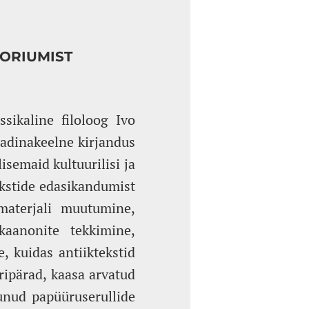
OORIUMIST
sikaline filoloog Ivo
ladinakeelne kirjandus
isemaid kultuurilisi ja
ekstide edasikandumist
smaterjali muutumine,
kaanonite tekkimine,
, kuidas antiiktekstid
ripärad, kaasa arvatud
unud papüüruserullide