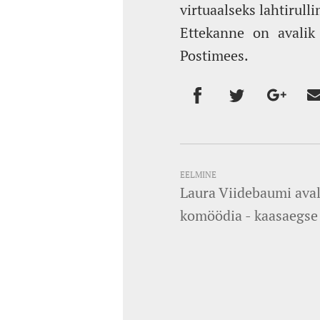
virtuaalseks lahtirull
Ettekanne on avalik
Postimees.
EELMINE
Laura Viidebaumi aval
komöödia - kaasaegse 