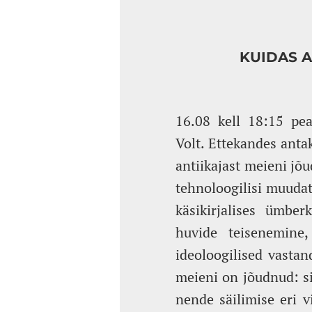
KUIDAS A
16.08 kell 18:15 pea
Volt. Ettekandes anta
antiikajast meieni jõu
tehnoloogilisi muudat
käsikirjalises ümberk
huvide teisenemine,
ideoloogilised vastan
meieni on jõudnud: si
nende säilimise eri v