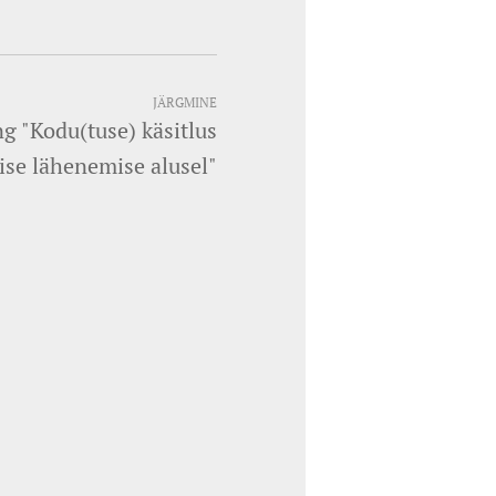
JÄRGMINE
ng "Kodu(tuse) käsitlus
se lähenemise alusel"