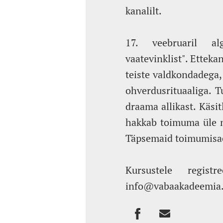
kanalilt.
17. veebruaril a
vaatevinklist". Etteka
teiste valdkondadega, 
ohverdusrituaaliga. T
draama allikast. Käsit
hakkab toimuma üle nä
Täpsemaid toimumisae
Kursustele regis
info@vabaakadeemia.