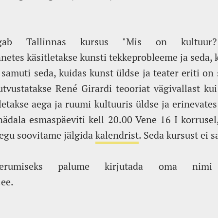
lgab Tallinnas kursus "Mis on kultuur?
nnetes käsitletakse kunsti tekkeprobleeme ja seda,
samuti seda, kuidas kunst üldse ja teater eriti on s
utvustatakse René Girardi teooriat vägivallast kui 
letakse aega ja ruumi kultuuris üldse ja erinevates
dala esmaspäeviti kell 20.00 Vene 16 I korrusel,
gu soovitame jälgida
kalendrist
. Seda kursust ei s
treerumiseks palume kirjutada oma nimi 
ee.