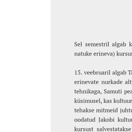
Sel semestril algab 
natuke erineva) kursus
15. veebruaril algab T
erinevate nurkade alt
tehnikaga, Samuti peat
küsimusel, kas kultuu
tehakse mitmeid juhtu
oodatud Jakobi kultu
kursust salvestataks