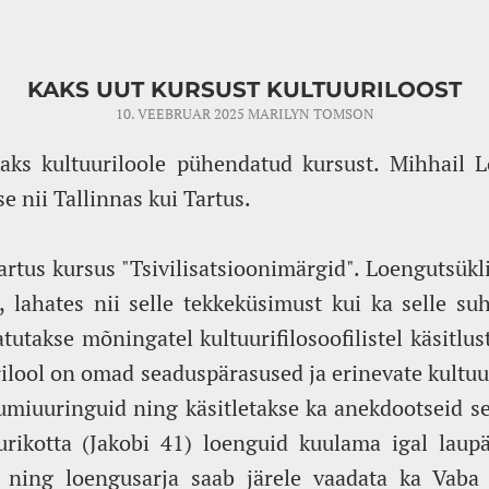
KAKS UUT KURSUST KULTUURILOOST
10. VEEBRUAR 2025
MARILYN TOMSON
kaks kultuuriloole pühendatud kursust. Mihhail L
e nii Tallinnas kui Tartus.
artus kursus "Tsivilisatsioonimärgid". Loengutsükli
, lahates nii selle tekkeküsimust kui ka selle su
utakse mõningatel kultuurifilosoofilistel käsitlus
rilool on omad seaduspärasused ja erinevate kultuu
miuuringuid ning käsitletakse ka anekdootseid se
urikotta (Jakobi 41) loenguid kuulama igal laupä
e ning loengusarja saab järele vaadata ka Vab