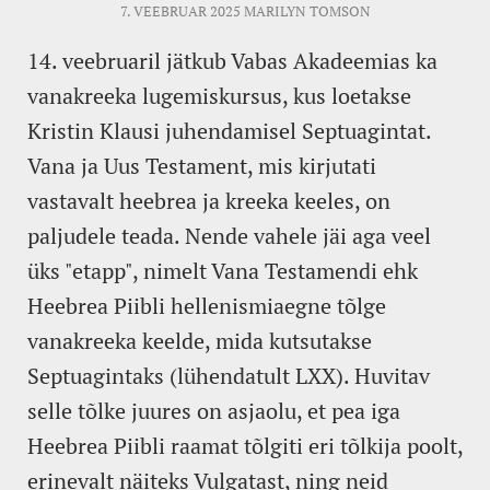
7. VEEBRUAR 2025
MARILYN TOMSON
14. veebruaril jätkub Vabas Akadeemias ka
vanakreeka lugemiskursus, kus loetakse
Kristin Klausi juhendamisel Septuagintat.
Vana ja Uus Testament, mis kirjutati
vastavalt heebrea ja kreeka keeles, on
paljudele teada. Nende vahele jäi aga veel
üks "etapp", nimelt Vana Testamendi ehk
Heebrea Piibli hellenismiaegne tõlge
vanakreeka keelde, mida kutsutakse
Septuagintaks (lühendatult LXX). Huvitav
selle tõlke juures on asjaolu, et pea iga
Heebrea Piibli raamat tõlgiti eri tõlkija poolt,
erinevalt näiteks Vulgatast, ning neid