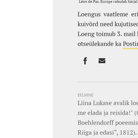
Loengus vaatleme eri
kuivõrd need kujutised
Loeng toimub 3. mail k
otseülekande ka
Post
EELMINE
Liina Lukase avalik lo
me elada ja reisida!" 
Boehlendorff poeemis 
Riiga ja edasi“, 1812)