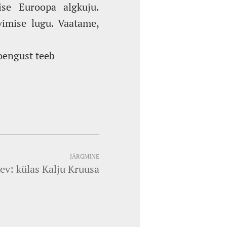
ise Euroopa algkuju.
vimise lugu. Vaatame,
Loengust teeb
JÄRGMINE
ev: külas Kalju Kruusa