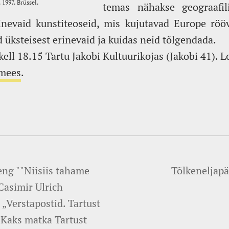
temas nähakse geograafil
nevaid kunstiteoseid, mis kujutavad Europe röö
 üksteisest erinevaid ja kuidas neid tõlgendada.
ell 18.15 Tartu Jakobi Kultuurikojas (Jakobi 41). 
imees
.
eng ""Niisiis tahame
Tõlkeneljapä
(Casimir Ulrich
„Verstapostid. Tartust
. Kaks matka Tartust