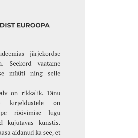
ÜDIST EUROOPA
deemias järjekordse
n. Seekord vaatame
se müüti ning selle
lv on rikkalik. Tänu
ele kirjeldustele on
rope röövimise lugu
d kujutavas kunstis.
asa aidanud ka see, et