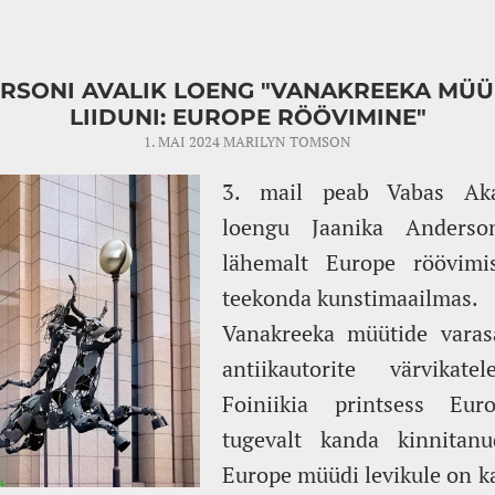
RSONI AVALIK LOENG "VANAKREEKA MÜ
LIIDUNI: EUROPE RÖÖVIMINE"
1. MAI 2024
MARILYN TOMSON
3. mail peab Vabas Aka
loengu Jaanika Anderso
lähemalt Europe röövimi
teekonda kunstimaailmas.
Vanakreeka müütide varasa
antiikautorite värvikat
Foiniikia printsess Eu
tugevalt kanda kinnitanu
Europe müüdi levikule on ka