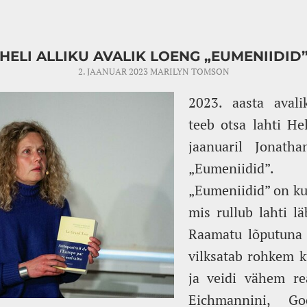
HELI ALLIKU AVALIK LOENG „EUMENIIDID
2. JAANUAR 2023
MARILYN TOMSON
2023. aasta avali
teeb otsa lahti Hel
jaanuaril Jonatha
„Eumeniidid”.
„Eumeniidid” on ku
mis rullub lahti l
Raamatu lõputuna 
vilksatab rohkem k
ja veidi vähem rea
Eichmannini, Goe