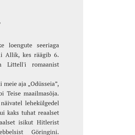
”
ke loengute seeriaga
i Allik, kes räägib 6.
n Littell'i romaanist
i meie aja „Odüsseia”,
äbi Teise maailmasõja.
näivatel lehekülgedel
ui kaks tuhat reaalset
alset isikut Hitlerist
bbelsist Göringini.