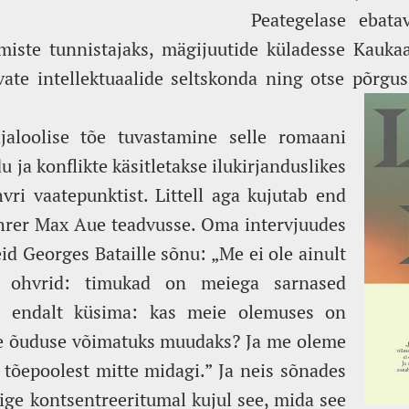
Peategelase ebata
iste tunnistajaks, mägijuutide küladesse Kaukaas
tivate intellektuaalide seltskonda ning otse põrg
jaloolise tõe tuvastamine selle romaani
ja konflikte käsitletakse ilukirjanduslikes
vri vaatepunktist. Littell aga kujutab end
rer Max Aue teadvusse. Oma intervjuudes
neid Georges Bataille sõnu: „Me ei ole ainult
d ohvrid: timukad on meiega sarnased
 endalt küsima: kas meie olemuses on
e õuduse võimatuks muudaks? Ja me oleme
 tõepoolest mitte midagi.” Ja neis sõnades
õige kontsentreeritumal kujul see, mida see