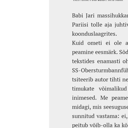
Babi Jari massihukkam
Pariisi tolle aja juh
koonduslaagrites.
Kuid ometi ei ole a
peamine eesmärk. Sõdu 
tekstides enamasti oh
SS-Obersturmbannfüh
tsiteerib autor tihti 
timukate võimaliku
inimesed. Me peame
midagi, mis seesugus
sunnitud vastama: ei,
peitub võib-olla ka k