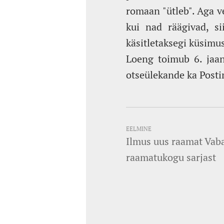
romaan "ütleb". Aga ve
kui nad räägivad, si
käsitletaksegi küsimus
Loeng toimub 6. jaanu
otseülekande ka Post
EELMINE
Ilmus uus raamat Vab
raamatukogu sarjast