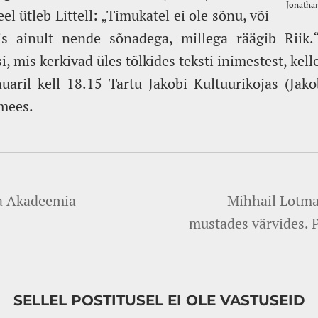
el ütleb Littell: „Timukatel ei ole sõnu, või
is ainult nende sõnadega, millega räägib Riik.
i, mis kerkivad üles tõlkides teksti inimestest, kell
aril kell 18.15 Tartu Jakobi Kultuurikojas (Jako
imees.
a Akadeemia
Mihhail Lotma
mustades värvides. 
SELLEL POSTITUSEL EI OLE VASTUSEID