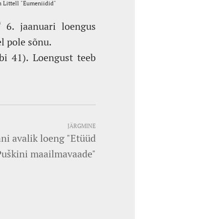
“ 6. jaanuari loengus
el pole sõnu.
bi 41). Loengust teeb
JÄRGMINE
ni avalik loeng "Etüüd
Puškini maailmavaade"