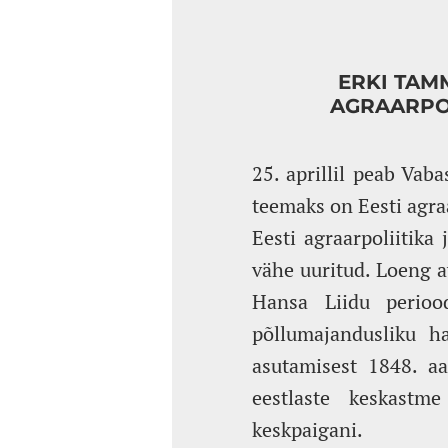
ERKI TAM
AGRAARPO
25. aprillil peab Vab
teemaks on Eesti agra
Eesti agraarpoliitik
vähe uuritud. Loeng a
Hansa Liidu periood
põllumajandusliku ha
asutamisest 1848. aa
eestlaste keskastm
keskpaigani.