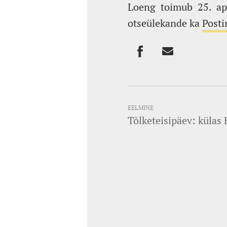
Loeng toimub 25. apri
otseülekande ka
Post
EELMINE
Tõlketeisipäev: külas 