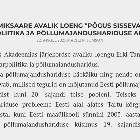
MIKSAARE AVALIK LOENG "PÕGUS SISSEVA
LIITIKA JA PÕLLUMAJANDUSHARIDUSE A
22. APRILL 2025
MARILYN TOMSON
as Akadeemias järjekordse avaliku loengu Erki Ta
arpoliitika ja põllumajandusharidus.
a ja põllumajandushariduse käekäiku ning nende o
vab, millised tegurid on mõjutanud Eesti põlluma
ist kuni 20. sajandi teise pooleni. Teiseks
riduse probleeme Eesti alal alates Tartu kõrg
stal kuni Eesti maaülikooli sünnini 2005. aasta
e põllumajandushariduse küsimus 19. sajandi