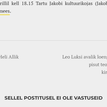
llil kell 18.15 Tartu Jakobi kultuurikojas (Jako
imees
.
Heli Allik
Leo Luksi avalik loe
pisut te
ki
SELLEL POSTITUSEL EI OLE VASTUSEID