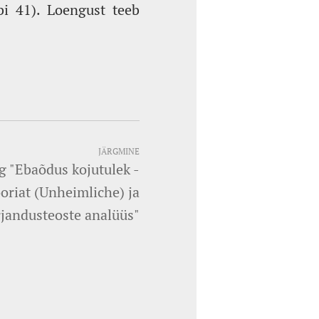
bi 41). Loengust teeb
JÄRGMINE
ng "Ebaõdus kojutulek -
ooriat (Unheimliche) ja
rjandusteoste analüüs"