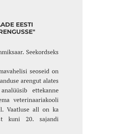
ADE EESTI
RENGUSSE"
mmiksaar. Seekordseks
mavahelisi seoseid on
janduse arengut alates
 analüüsib ettekanne
ema veterinaariakooli
l. Vaatluse all on ka
st kuni 20. sajandi