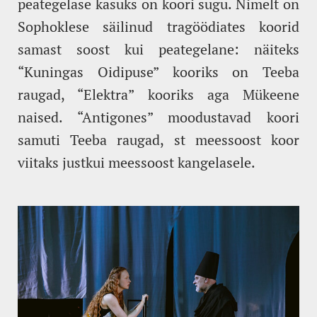
peategelase kasuks on koori sugu. Nimelt on
Sophoklese säilinud tragöödiates koorid
samast soost kui peategelane: näiteks
“Kuningas Oidipuse” kooriks on Teeba
raugad, “Elektra” kooriks aga Mükeene
naised. “Antigones” moodustavad koori
samuti Teeba raugad, st meessoost koor
viitaks justkui meessoost kangelasele.