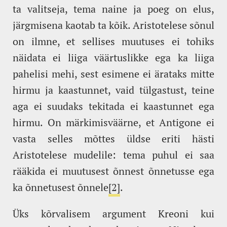
ta valitseja, tema naine ja poeg on elus,
järgmisena kaotab ta kõik. Aristotelese sõnul
on ilmne, et sellises muutuses ei tohiks
näidata ei liiga väärtuslikke ega ka liiga
pahelisi mehi, sest esimene ei ärataks mitte
hirmu ja kaastunnet, vaid tülgastust, teine
aga ei suudaks tekitada ei kaastunnet ega
hirmu. On märkimisväärne, et Antigone ei
vasta selles mõttes üldse eriti hästi
Aristotelese mudelile: tema puhul ei saa
rääkida ei muutusest õnnest õnnetusse ega
ka õnnetusest õnnele
[2]
.
Üks kõrvalisem argument Kreoni kui