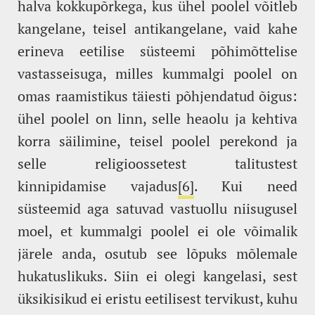
halva kokkupõrkega, kus ühel poolel võitleb
kangelane, teisel antikangelane, vaid kahe
erineva eetilise süsteemi põhimõttelise
vastasseisuga, milles kummalgi poolel on
omas raamistikus täiesti põhjendatud õigus:
ühel poolel on linn, selle heaolu ja kehtiva
korra säilimine, teisel poolel perekond ja
selle religioossetest talitustest
kinnipidamise vajadus
[6]
. Kui need
süsteemid aga satuvad vastuollu niisugusel
moel, et kummalgi poolel ei ole võimalik
järele anda, osutub see lõpuks mõlemale
hukatuslikuks. Siin ei olegi kangelasi, sest
üksikisikud ei eristu eetilisest tervikust, kuhu