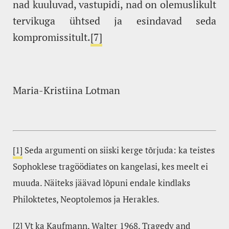
nad kuuluvad, vastupidi, nad on olemuslikult
tervikuga ühtsed ja esindavad seda
kompromissitult.
[7]
Maria-Kristiina Lotman
[1]
Seda argumenti on siiski kerge tõrjuda: ka teistes
Sophoklese tragöödiates on kangelasi, kes meelt ei
muuda. Näiteks jäävad lõpuni endale kindlaks
Philoktetes, Neoptolemos ja Herakles.
[2]
Vt ka Kaufmann, Walter 1968. Tragedy and