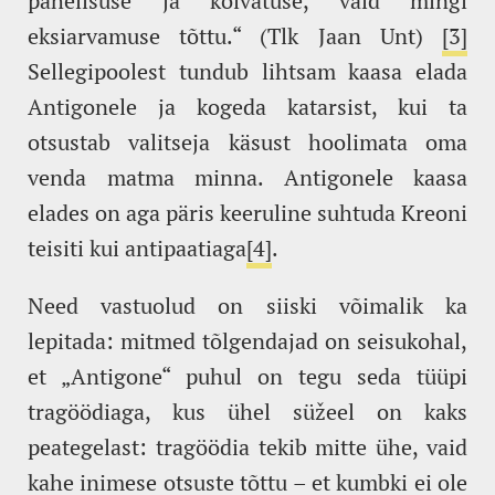
pahelisuse ja kõlvatuse, vaid mingi
eksiarvamuse tõttu.“ (Tlk Jaan Unt)
[3]
Sellegipoolest tundub lihtsam kaasa elada
Antigonele ja kogeda katarsist, kui ta
otsustab valitseja käsust hoolimata oma
venda matma minna. Antigonele kaasa
elades on aga päris keeruline suhtuda Kreoni
teisiti kui antipaatiaga
[4]
.
Need vastuolud on siiski võimalik ka
lepitada: mitmed tõlgendajad on seisukohal,
et „Antigone“ puhul on tegu seda tüüpi
tragöödiaga, kus ühel süžeel on kaks
peategelast: tragöödia tekib mitte ühe, vaid
kahe inimese otsuste tõttu – et kumbki ei ole