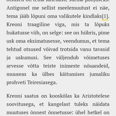
Antigonel me sellist meelemuutust ei näe,
tema jääb lõpuni oma valikutele kindlaks
[1]
.
Kreoni traagiline viga, mis ta lõpuks
hukatusse viib, on selge: see on hübris, pime
usk oma eksimatusesse, veendumus, et tema
tehtud otsused võivad trotsida vanu tavasid
ja uskumusi. See väljendub võimetuses
arvesse võtta teiste inimeste nõuandeid,
muuseas ka ülbes käitumises jumaliku
prohveti Teiresiasega.
Kreoni saatus on kooskõlas ka Aristotelese
soovitusega, et kangelast tuleks näidata
muutuses õnnest õnnetusse: ühel hetkel on