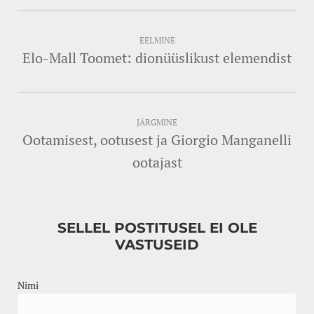
EELMINE
Elo-Mall Toomet: dionüüslikust elemendist
JÄRGMINE
Ootamisest, ootusest ja Giorgio Manganelli
ootajast
SELLEL POSTITUSEL EI OLE
VASTUSEID
Nimi