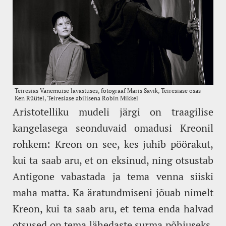
Aristotelliku mudeli järgi on traagilise
kangelasega seonduvaid omadusi Kreonil
rohkem: Kreon on see, kes juhib pöörakut,
kui ta saab aru, et on eksinud, ning otsustab
Antigone vabastada ja tema venna siiski
maha matta. Ka äratundmiseni jõuab nimelt
Kreon, kui ta saab aru, et tema enda halvad
otsused on tema lähedaste surma põhjuseks.