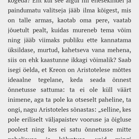
kogeda? Ent kui see algul nii enesekindel ja
paindumatu valitseja jääb ilma kõigest, mis
on talle armas, kaotab oma pere, vaatab
jõuetult pealt, kuidas mureneb tema võim
ning jääb viimaks publiku ette kannatama
üksildase, murtud, kahetseva vana mehena,
siis on ehk kaastunne ikkagi võimalik? Saab
isegi öelda, et Kreon on Aristotelese mõttes
ideaalne tegelane, keda seada õnnest
õnnetusse sattuma: ta ei ole küll väärt
inimene, aga ta pole ka otseselt paheline, ta
ongi, nagu Aristoteles sõnastas: „selline, kes
pole eriliselt väljapaistev vooruse ja õigluse
poolest ning kes ei satu õnnetusse mitte