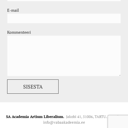
E-mail
Kommenteeri
SA Academia Artium Liberalium.
Jakobi 41, 51006, TARTU. Kontakt:
info@vabaakadeemia.ee