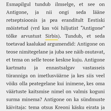
Esmapilgul tundub ilmselge, et see on
Antigone, ja nii ongi seda lääne
retseptsioonis ja pea eranditult Eestiski
mõistetud (vrd kas või hiljutist “Antigone”
tõlke arvustust
Sirbis
). Tundub, et seda
toetavad kaalukad argumendid: Antigone on
teose nimitegelane ja juba see näib osutavat,
et tema on selle teose keskne kuju. Antigone
kartmatu ja ennastsalgav vastasseis
türanniga on imetlusväärne ja kes siis veel
võiks olla peategelane kui inimene, kes oma
väärtuste kaitsmise nimel on valmis koguni
surma minema? Antigone on ka sündmuste
käivitaja: tema otsus Kreoni käsku eirata ja