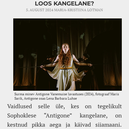
LOOS KANGELANE?
5. AUGUST 2024
MARIA-KRISTIINA LOTMAN
Vaidlused selle üle, kes on tegelikult
Sophoklese “Antigone” kangelane, on
kestnud pikka aega ja käivad siiamaani.