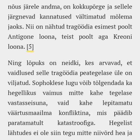
nõus järele andma, on kokkupõrge ja sellele
järgnevad kannatused vältimatud mõlema
jaoks. Nii on nähtud tragöödia esimest poolt
Antigone loona, teist poolt aga Kreoni
loona.
[5]
Ning lõpuks on neidki, kes arvavad, et
vaidlused selle tragöödia peategelase üle on
viljatud. Sophoklese lugu võib tõlgendada ka
hegellikus vaimus mitte kahe tegelase
vastasseisuna, vaid kahe lepitamatu
väärtusmaailma konfliktina, mis päädib
paratamatult katastroofiga. Hegelist
lähtudes ei ole siin tegu mitte niivõrd hea ja