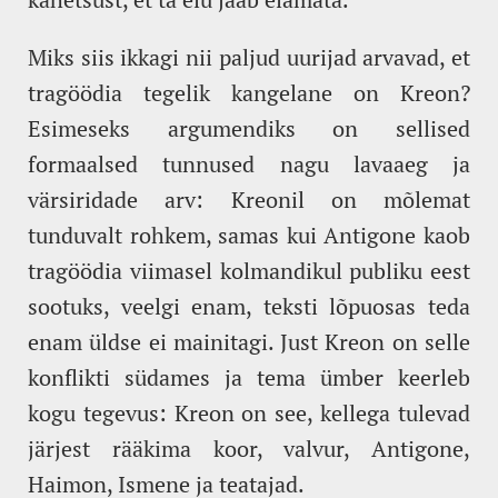
Miks siis ikkagi nii paljud uurijad arvavad, et
tragöödia tegelik kangelane on Kreon?
Esimeseks argumendiks on sellised
formaalsed tunnused nagu lavaaeg ja
värsiridade arv: Kreonil on mõlemat
tunduvalt rohkem, samas kui Antigone kaob
tragöödia viimasel kolmandikul publiku eest
sootuks, veelgi enam, teksti lõpuosas teda
enam üldse ei mainitagi. Just Kreon on selle
konflikti südames ja tema ümber keerleb
kogu tegevus: Kreon on see, kellega tulevad
järjest rääkima koor, valvur, Antigone,
Haimon, Ismene ja teatajad.