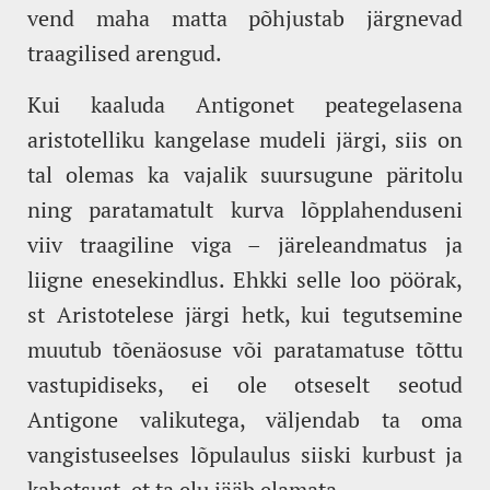
vend maha matta põhjustab järgnevad
traagilised arengud.
Kui kaaluda Antigonet peategelasena
aristotelliku kangelase mudeli järgi, siis on
tal olemas ka vajalik suursugune päritolu
ning paratamatult kurva lõpplahenduseni
viiv traagiline viga – järeleandmatus ja
liigne enesekindlus. Ehkki selle loo pöörak,
st Aristotelese järgi hetk, kui tegutsemine
muutub tõenäosuse või paratamatuse tõttu
vastupidiseks, ei ole otseselt seotud
Antigone valikutega, väljendab ta oma
vangistuseelses lõpulaulus siiski kurbust ja
kahetsust, et ta elu jääb elamata.