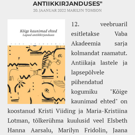
ANTIIKKIRJANDUSES"
20. JAANUAR 2022
MARILYN TOMSON
12. veebruaril
esitletakse Vaba
Akadeemia sarja
kolmandat raamatut.
Antiikaja lastele ja
lapsepõlvele
pühendatud
kogumiku "Kõige
kaunimad ehted" on
koostanud Kristi Viiding ja Maria-Kristiina
Lotman, tõlkerühma kuulusid veel Elsbeth
Hanna Aarsalu, Marilyn Fridolin, Jaana