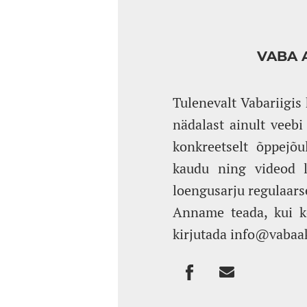
VABA 
Tulenevalt Vabariigis
nädalast ainult veebi
konkreetselt õppejõu
kaudu ning videod l
loengusarju regulaarse
Anname teada, kui k
kirjutada info@vabaa