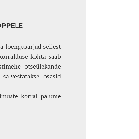
ÕPPELE
a loengusarjad sellest
korralduse kohta saab
ostimehe otseülekande
salvestatakse osasid
imuste korral palume