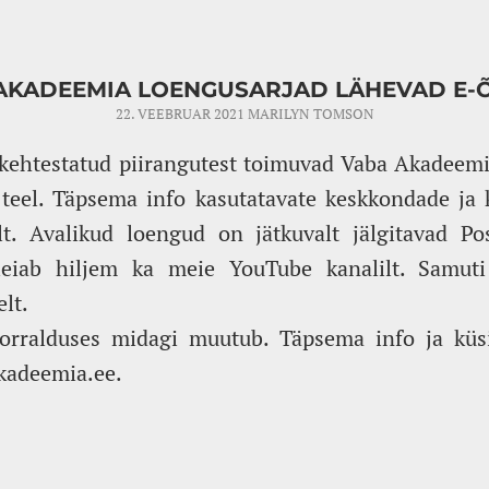
AKADEEMIA LOENGUSARJAD LÄHEVAD E-
22. VEEBRUAR 2021
MARILYN TOMSON
 kehtestatud piirangutest toimuvad Vaba Akadeemi
 teel. Täpsema info kasutatavate keskkondade ja 
lt. Avalikud loengud on jätkuvalt jälgitavad P
eiab hiljem ka meie YouTube kanalilt. Samuti 
lt.
orralduses midagi muutub. Täpsema info ja küs
kadeemia.ee.