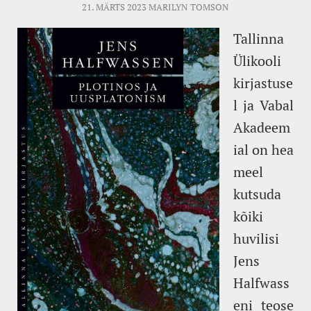
21. MÄRTS 2023
MARILYN TOMSON
Tallinna
Ülikooli
kirjastuse
l ja Vabal
Akadeem
ial on hea
meel
kutsuda
kõiki
huvilisi
Jens
Halfwass
eni teose