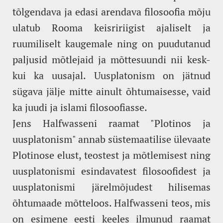
tõlgendava ja edasi arendava filosoofia mõju
ulatub Rooma keisririigist ajaliselt ja
ruumiliselt kaugemale ning on puudutanud
paljusid mõtlejaid ja mõttesuundi nii kesk-
kui ka uusajal. Uusplatonism on jätnud
sügava jälje mitte ainult õhtumaisesse, vaid
ka juudi ja islami filosoofiasse.
Jens Halfwasseni raamat "Plotinos ja
uusplatonism" annab süstemaatilise ülevaate
Plotinose elust, teostest ja mõtlemisest ning
uusplatonismi esindavatest filosoofidest ja
uusplatonismi järelmõjudest hilisemas
õhtumaade mõtteloos. Halfwasseni teos, mis
on esimene eesti keeles ilmunud raamat