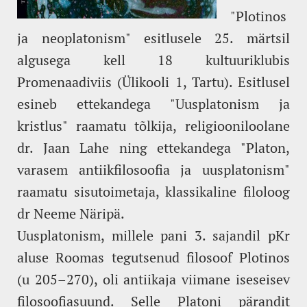
"Plotinos
ja neoplatonism" esitlusele 25. märtsil
algusega kell 18 kultuuriklubis
Promenaadiviis (Ülikooli 1, Tartu). Esitlusel
esineb ettekandega "Uusplatonism ja
kristlus" raamatu tõlkija, religiooniloolane
dr. Jaan Lahe ning ettekandega "Platon,
varasem antiikfilosoofia ja uusplatonism"
raamatu sisutoimetaja, klassikaline filoloog
dr Neeme Näripä.
Uusplatonism, millele pani 3. sajandil pKr
aluse Roomas tegutsenud filosoof Plotinos
(u 205–270), oli antiikaja viimane iseseisev
filosoofiasuund. Selle Platoni pärandit