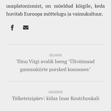
uusplatonismist, on mõeldud kõigile, keda
huvitab Euroopa mõttelugu ja vaimukultuur.
EELMINE
Tõnu Viigi avalik loeng "Ülivõimsad
gammakiirte pursked kosmoses"
JÄRGMINE
Tõlketeisipäev: külas Imar Koutchoukali