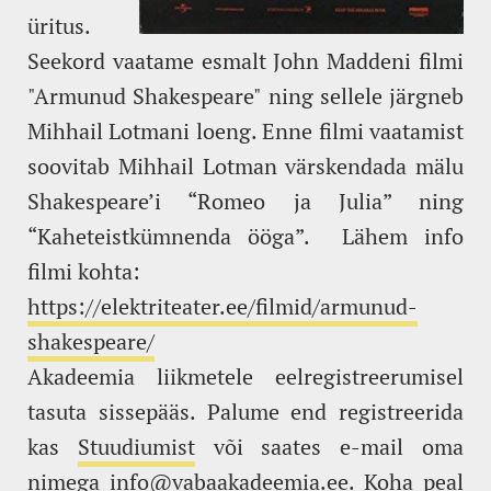
üritus.
Seekord vaatame esmalt John Maddeni filmi
"Armunud Shakespeare" ning sellele järgneb
Mihhail Lotmani loeng. Enne filmi vaatamist
soovitab Mihhail Lotman värskendada mälu
Shakespeare’i “Romeo ja Julia” ning
“Kaheteistkümnenda ööga”. Lähem info
filmi kohta:
https://elektriteater.ee/filmid/armunud-
shakespeare/
Akadeemia liikmetele eelregistreerumisel
tasuta sissepääs. Palume end registreerida
kas
Stuudiumist
või saates e-mail oma
nimega info@vabaakadeemia.ee. Koha peal