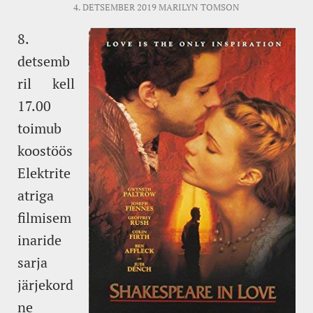
4. DETSEMBER 2019
MARILYN TOMSON
8.
detsemb
ril kell
17.00
toimub
koostöös
Elektrite
atriga
filmisem
inaride
sarja
järjekord
ne