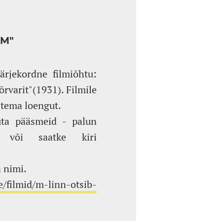
"M"
ärjekordne filmiõhtu:
rvarit"(1931). Filmile
 tema loengut.
uta pääsmeid - palun
või saatke kiri
 nimi.
ee/filmid/m-linn-otsib-