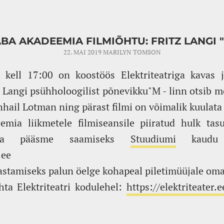
BA AKADEEMIA FILMIÕHTU: FRITZ LANGI 
22. MAI 2019
MARILYN TOMSON
 kell 17:00 on koostöös Elektriteatriga kavas j
 Langi psühholoogilist põnevikku"M - linn otsib mõ
hhail Lotman ning pärast filmi on võimalik kuulata
mia liikmetele filmiseansile piiratud hulk tas
asuta pääsme saamiseks
Stuudiumi
kaudu 
.ee
astamiseks palun öelge kohapeal piletimüüjale oma
hta Elektriteatri kodulehel:
https://elektriteater.