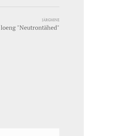
JÄRGMINE
 loeng "Neutrontähed"