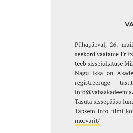
VA
Pühapäeval, 26. mail
seekord vaatame Fritz
teeb sissejuhatuse Mi
Nagu ikka on Akadee
registreeruge t
info@vabaakadeemia
Tasuta sissepääsu lun
Täpsem info filmi ko
morvarit/