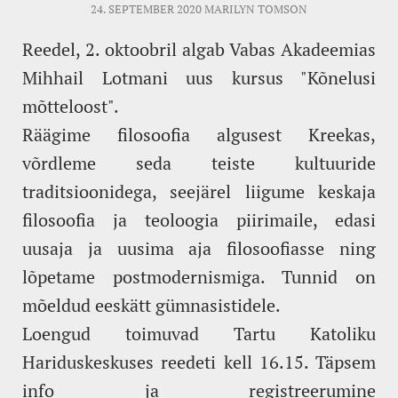
24. SEPTEMBER 2020
MARILYN TOMSON
Reedel, 2. oktoobril algab Vabas Akadeemias
Mihhail Lotmani uus kursus "Kõnelusi
mõtteloost".
Räägime filosoofia algusest Kreekas,
võrdleme seda teiste kultuuride
traditsioonidega, seejärel liigume keskaja
filosoofia ja teoloogia piirimaile, edasi
uusaja ja uusima aja filosoofiasse ning
lõpetame postmodernismiga. Tunnid on
mõeldud eeskätt gümnasistidele.
Loengud toimuvad Tartu Katoliku
Hariduskeskuses reedeti kell 16.15. Täpsem
info ja registreerumine