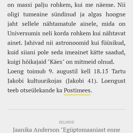
on massi palju rohkem, kui me näeme. Nii
oligi tumeaine sündinud ja algas hoogne
jaht sellele nähtamatule ainele, mida on
Universumis neli korda rohkem kui nähtavat
ainet. Jahivad nii astronoomid kui füüsikud,
kuid siiani pole seda imeainet kätte saadud,
kuigi hõikajaid "Käes" on mitmeid olnud.
Loeng toimub 9. augustil kell 18.15 Tartu
Jakobi kultuurikojas (Jakobi 41). Loengust
teeb otseülekande ka
Postimees
.
EELMINE
Jaanika Anderson "Egüptomaaniast enne