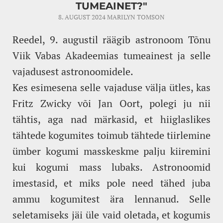
TUMEAINET?"
8. AUGUST 2024
MARILYN TOMSON
Reedel, 9. augustil räägib astronoom Tõnu
Viik Vabas Akadeemias tumeainest ja selle
vajadusest astronoomidele.
Kes esimesena selle vajaduse välja ütles, kas
Fritz Zwicky või Jan Oort, polegi ju nii
tähtis, aga nad märkasid, et hiiglaslikes
tähtede kogumites toimub tähtede tiirlemine
ümber kogumi masskeskme palju kiiremini
kui kogumi mass lubaks. Astronoomid
imestasid, et miks pole need tähed juba
ammu kogumitest ära lennanud. Selle
seletamiseks jäi üle vaid oletada, et kogumis