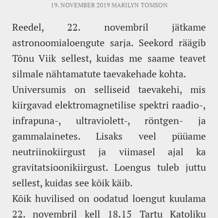
19. NOVEMBER 2019
MARILYN TOMSON
Reedel, 22. novembril jätkame
astronoomialoengute sarja. Seekord räägib
Tõnu Viik sellest, kuidas me saame teavet
silmale nähtamatute taevakehade kohta.
Universumis on selliseid taevakehi, mis
kiirgavad elektromagnetilise spektri raadio-,
infrapuna-, ultraviolett-, röntgen- ja
gammalainetes. Lisaks veel püüame
neutriinokiirgust ja viimasel ajal ka
gravitatsioonikiirgust. Loengus tuleb juttu
sellest, kuidas see kõik käib.
Kõik huvilised on oodatud loengut kuulama
22. novembril kell 18.15 Tartu Katoliku