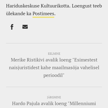
Hariduskeskuse Kultuurikotta. Loengust teeb
ülekande ka
Postimees
.
EELMINE
Merike Ristikivi avalik loeng "Esimestest
naisjuristidest kahe maailmasõja vahelisel
perioodil"
JÄRGMINE
Hardo Pajula avalik loeng "Millenniumi