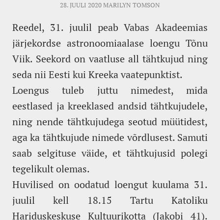
28. JUULI 2020
MARILYN TOMSON
Reedel, 31. juulil peab Vabas Akadeemias
järjekordse astronoomiaalase loengu Tõnu
Viik. Seekord on vaatluse all tähtkujud ning
seda nii Eesti kui Kreeka vaatepunktist.
Loengus tuleb juttu nimedest, mida
eestlased ja kreeklased andsid tähtkujudele,
ning nende tähtkujudega seotud müütidest,
aga ka tähtkujude nimede võrdlusest. Samuti
saab selgituse väide, et tähtkujusid polegi
tegelikult olemas.
Huvilised on oodatud loengut kuulama 31.
juulil kell 18.15 Tartu Katoliku
Hariduskeskuse Kultuurikotta (Jakobi 41).