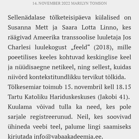
14. NOVEMBER 2022
MARILYN TOMSON
Sellenädalase tõlketeisipäeva külalised on
Susanna Mett ja Saara Lotta Linno, kes
räägivad Ameerika transsoolise luuletaja Jos
Charlesi luulekogust „feeld“ (2018), mille
poeetilises keeles kohtuvad keskinglise keel
ja nüüdisaegne netikeel, ning sellest, kuidas
niivõrd kontekstitundlikku tervikut tõlkida.
Tõlkesemiar toimub 15. novembril kell 18.15
Tartu Katoliku Hariduskeskuses (Jakobi 41).
Kuulama võivad tulla ka need, kes pole
sarjale registreerunud. Neil, kes soovivad
ühineda veebi teel, palume lingi saamiseks
kirjutada
info@vabaakadeemia.ee
.