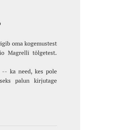
O
räägib oma kogemustest
io Magrelli tõlgetest.
 -- ka need, kes pole
seks palun kirjutage