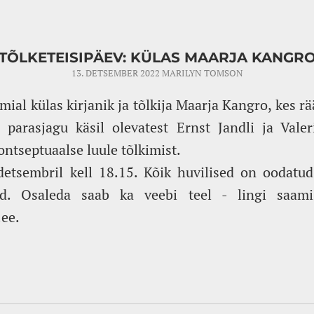
TÕLKETEISIPÄEV: KÜLAS MAARJA KANGR
13. DETSEMBER 2022
MARILYN TOMSON
ial külas kirjanik ja tõlkija Maarja Kangro, kes 
 parasjagu käsil olevatest Ernst Jandli ja Valer
ntseptuaalse luule tõlkimist.
etsembril kell 18.15. Kõik huvilised on oodatud
nud. Osaleda saab ka veebi teel - lingi saami
ee.