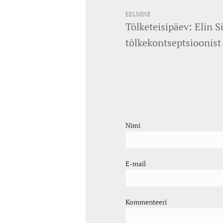
EELMINE
Tõlketeisipäev: Elin S
tõlkekontseptsioonist
Nimi
E-mail
Kommenteeri