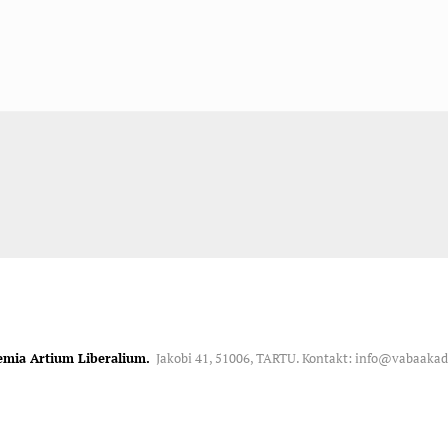
emia Artium Liberalium.
Jakobi 41, 51006, TARTU. Kontakt: info@vabaaka