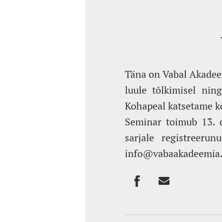
Täna on Vabal Akadeem
luule tõlkimisel ning
Kohapeal katsetame ko
Seminar toimub 13. d
sarjale registreeru
info@vabaakadeemia.