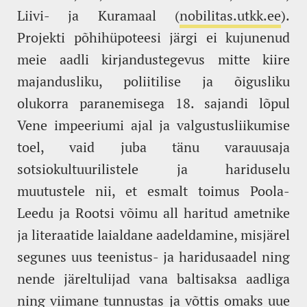
Liivi- ja Kuramaal (
nobilitas.utkk.ee
).
Projekti põhihüpoteesi järgi ei kujunenud
meie aadli kirjandustegevus mitte kiire
majandusliku, poliitilise ja õigusliku
olukorra paranemisega 18. sajandi lõpul
Vene impeeriumi ajal ja valgustusliikumise
toel, vaid juba tänu varauusaja
sotsiokultuurilistele ja hariduselu
muutustele nii, et esmalt toimus Poola-
Leedu ja Rootsi võimu all haritud ametnike
ja literaatide laialdane aadeldamine, misjärel
segunes uus teenistus- ja haridusaadel ning
nende järeltulijad vana baltisaksa aadliga
ning viimane tunnustas ja võttis omaks uue