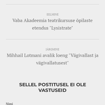
EELMINE
Vaba Akadeemia teatrikursuse õpilaste
etendus "Lysistrate"
JÄRGMINE
Mihhail Lotmani avalik loeng "Vägivallast ja
vägivallatusest"
SELLEL POSTITUSEL EI OLE
VASTUSEID
Nimi