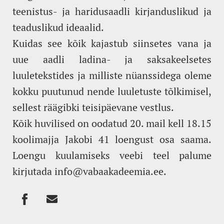
teenistus- ja haridusaadli kirjanduslikud ja
teaduslikud ideaalid.
Kuidas see kõik kajastub siinsetes vana ja
uue aadli ladina- ja saksakeelsetes
luuletekstides ja milliste nüanssidega oleme
kokku puutunud nende luuletuste tõlkimisel,
sellest räägibki teisipäevane vestlus.
Kõik huvilised on oodatud 20. mail kell 18.15
koolimajja Jakobi 41 loengust osa saama.
Loengu kuulamiseks veebi teel palume
kirjutada info@vabaakadeemia.ee.