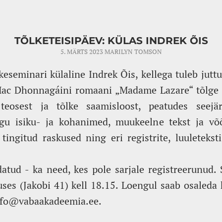
TÕLKETEISIPÄEV: KÜLAS INDREK ÕIS
5. MÄRTS 2023
MARILYN TOMSON
keseminari külaline Indrek Õis, kellega tuleb juttu
 Mac Dhonnagáini romaani „Madame Lazare“ tõlge 
 teosest ja tõlke saamisloost, peatudes seejär
gu isiku- ja kohanimed, muukeelne tekst ja võõ
 tingitud raskused ning eri registrite, luuleteksti
atud - ka need, kes pole sarjale registreerunud.
ses (Jakobi 41) kell 18.15. Loengul saab osaleda 
nfo@vabaakadeemia.ee.