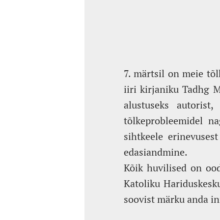
7. märtsil on meie tõl
iiri kirjaniku Tadhg
alustuseks autorist,
tõlkeprobleemidel na
sihtkeele erinevusest
edasiandmine.
Kõik huvilised on ood
Katoliku Hariduskesku
soovist märku anda i