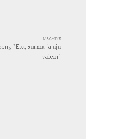
JÄRGMINE
oeng "Elu, surma ja aja
valem"