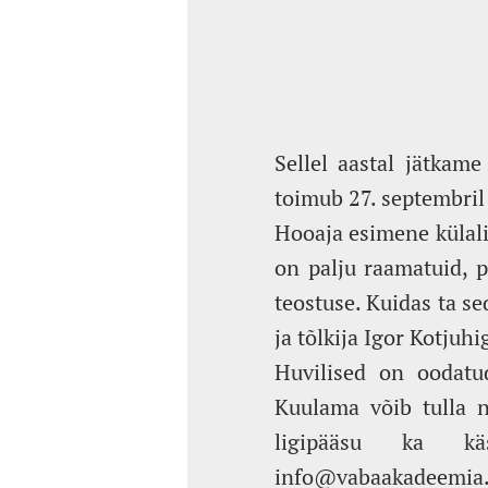
Sellel aastal jätkam
toimub 27. septembril 
Hooaja esimene külali
on palju raamatuid, pa
teostuse. Kuidas ta se
ja tõlkija Igor Kotjuhi
Huvilised on oodatu
Kuulama võib tulla n
ligipääsu ka käsi
info@vabaakadeemia.