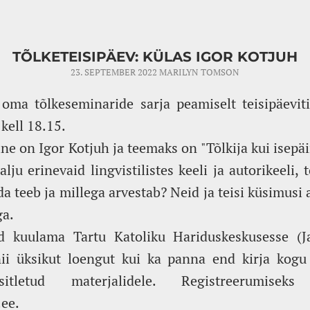
TÕLKETEISIPÄEV: KÜLAS IGOR KOTJUH
23. SEPTEMBER 2022
MARILYN TOMSON
e oma tõlkeseminaride sarja peamiselt teisipäevi
kell 18.15.
ne on Igor Kotjuh ja teemaks on "Tõlkija kui isepä
lju erinevaid lingvistilistes keeli ja autorikeeli, t
da teeb ja millega arvestab? Neid ja teisi küsimusi
ga.
d kuulama Tartu Katoliku Hariduskeskusesse (Ja
ii üksikut loengut kui ka panna end kirja kogu 
tletud materjalidele. Registreerumisek
ee.