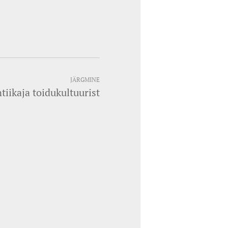
JÄRGMINE
tiikaja toidukultuurist