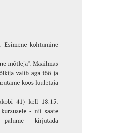
ti. Esimene kohtumine
ine mõtleja". Maailmas
õlkija valib aga töö ja
 arutame koos luuletaja
kobi 41) kell 18.15.
kursusele - nii saate
s palume kirjutada