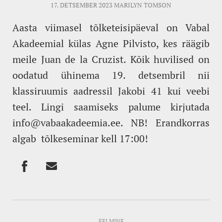
17. DETSEMBER 2023
MARILYN TOMSON
Aasta viimasel tõlketeisipäeval on Vabal
Akadeemial külas Agne Pilvisto, kes räägib
meile Juan de la Cruzist. Kõik huvilised on
oodatud ühinema 19. detsembril nii
klassiruumis aadressil Jakobi 41 kui veebi
teel. Lingi saamiseks palume kirjutada
info@vabaakadeemia.ee. NB! Erandkorras
algab tõlkeseminar kell 17:00!
EELMINE