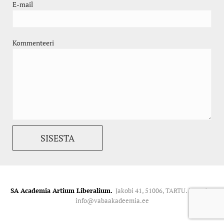
E-mail
Kommenteeri
SA Academia Artium Liberalium.
Jakobi 41, 51006, TARTU. Kontakt:
info@vabaakadeemia.ee