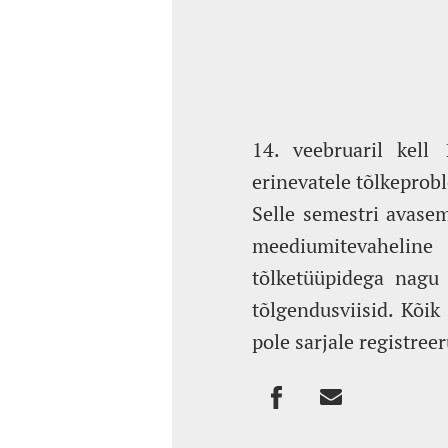
14. veebruaril kell
erinevatele tõlkeprob
Selle semestri avasem
meediumitevaheline
tõlketüüpidega nagu 
tõlgendusviisid. Kõik
pole sarjale registre