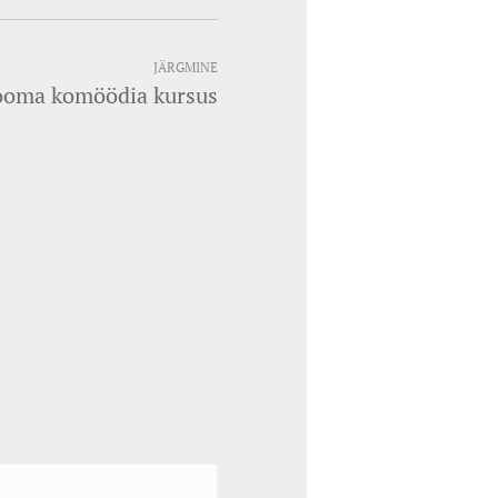
JÄRGMINE
ooma komöödia kursus