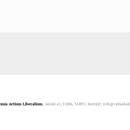
emia Artium Liberalium.
Jakobi 41, 51006, TARTU. Kontakt: info@vabaaka