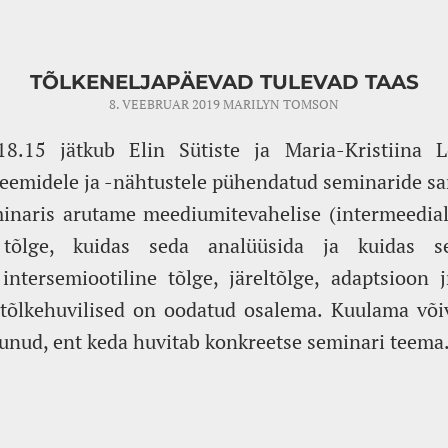
TÕLKENELJAPÄEVAD TULEVAD TAAS
8. VEEBRUAR 2019
MARILYN TOMSON
 18.15 jätkub Elin Sütiste ja Maria-Kristiina 
leemidele ja -nähtustele pühendatud seminaride sar
inaris arutame meediumitevahelise (intermeediali
 tõlge, kuidas seda analüüsida ja kuidas se
intersemiootiline tõlge, järeltõlge, adaptsioon
 tõlkehuvilised on oodatud osalema. Kuulama võiv
erunud, ent keda huvitab konkreetse seminari teema