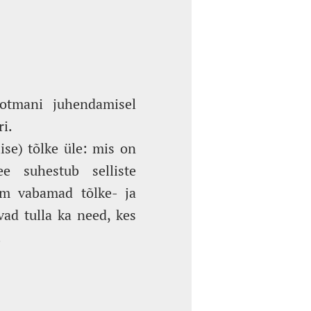
Lotmani juhendamisel
i.
se) tõlke üle: mis on
e suhestub selliste
 jm vabamad tõlke- ja
ad tulla ka need, kes
.