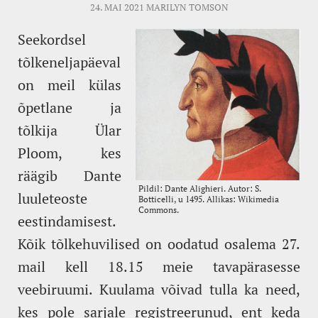
24. MAI 2021
MARILYN TOMSON
Seekordsel
tõlkeneljapäeval
on meil külas
õpetlane ja
tõlkija Ülar
Ploom, kes
räägib Dante
luuleteoste
eestindamisest.
Kõik tõlkehuvilised on oodatud osalema 27.
mail kell 18.15 meie tavapärasesse
veebiruumi. Kuulama võivad tulla ka need,
kes pole sarjale registreerunud, ent keda