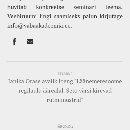
huvitab konkreetse seminari teema.
Veebiruumi lingi saamiseks palun kirjutage
info@vabaakadeemia.ee.
EELMINE
Janika Orase avalik loeng "Läänemeresoome
regilaulu äärealal. Seto värsi kirevad
rütmimustrid"
JÄRGMINE