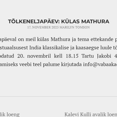
TÕLKENELJAPÄEV: KÜLAS MATHURA
17. NOVEMBER 2025
MARILYN TOMSON
japäeval on meil külas Mathura ja tema ettekande p
tuaalsusest India klassikalise ja kaasaegse luule tõ
odatud 20. novembril kell 18.15 Tartu Jakobi 4
amiseks veebi teel palume kirjutada info@vabaaka
lik loeng
Kalevi Kulli avalik loe