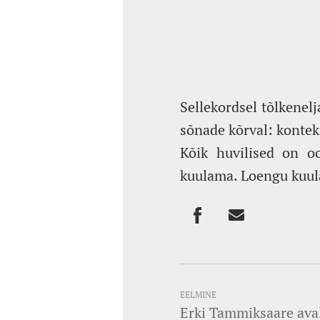
Sellekordsel tõlkenel
sõnade kõrval: konteks
Kõik huvilised on o
kuulama. Loengu kuul
EELMINE
Erki Tammiksaare ava