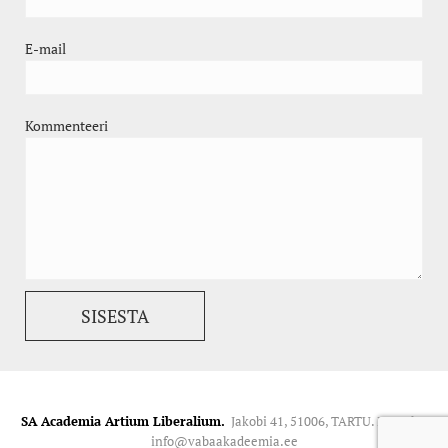
E-mail
Kommenteeri
SA Academia Artium Liberalium.
Jakobi 41, 51006, TARTU. Kontakt:
info@vabaakadeemia.ee