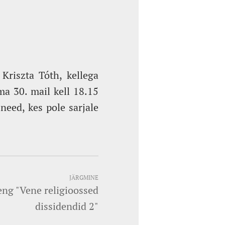
Kriszta Tóth, kellega
ma 30. mail kell 18.15
need, kes pole sarjale
JÄRGMINE
oeng "Vene religioossed
dissidendid 2"