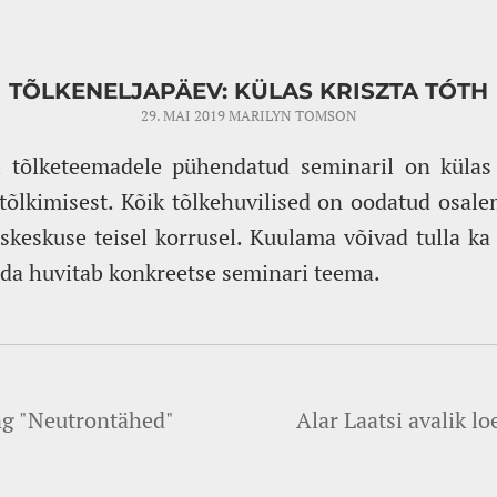
TÕLKENELJAPÄEV: KÜLAS KRISZTA TÓTH
29. MAI 2019
MARILYN TOMSON
l tõlketeemadele pühendatud seminaril on külas 
tõlkimisest. Kõik tõlkehuvilised on oodatud osale
skeskuse teisel korrusel. Kuulama võivad tulla ka 
eda huvitab konkreetse seminari teema.
ng "Neutrontähed"
Alar Laatsi avalik l