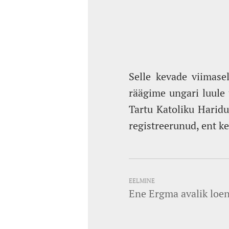
Selle kevade viimase
räägime ungari luule 
Tartu Katoliku Haridu
registreerunud, ent k
EELMINE
Ene Ergma avalik loe