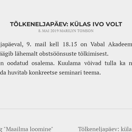
TÕLKENELJAPÄEV: KÜLAS IVO VOLT
8. MAI 2019
MARILYN TOMSON
ljapäeval, 9. mail kell 18.15 on Vabal Akadeemi
 räägib lähemalt obstsöönsuste tõlkimisest.
on oodatud osalema. Kuulama võivad tulla ka n
eda huvitab konkreetse seminari teema.
ng "Maailma loomine"
Tõlkeneljapäev: küla