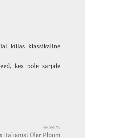
al külas klassikaline
eed, kes pole sarjale
JÄRGMINE
s italianist Ülar Ploom