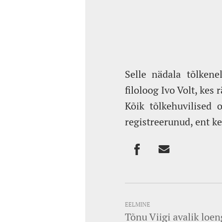
Selle nädala tõlkene
filoloog Ivo Volt, kes
Kõik tõlkehuvilised 
registreerunud, ent k
EELMINE
Tõnu Viigi avalik loe