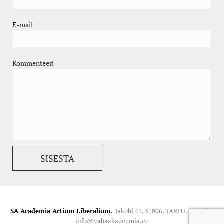
E-mail
Kommenteeri
SA Academia Artium Liberalium.
Jakobi 41, 51006, TARTU. Kontakt:
info@vabaakadeemia.ee