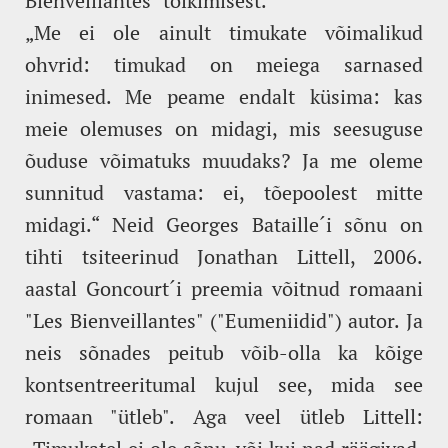
Bienveillantes" tõlkimisest.
„Me ei ole ainult timukate võimalikud
ohvrid: timukad on meiega sarnased
inimesed. Me peame endalt küsima: kas
meie olemuses on midagi, mis seesuguse
õuduse võimatuks muudaks? Ja me oleme
sunnitud vastama: ei, tõepoolest mitte
midagi.“ Neid Georges Bataille´i sõnu on
tihti tsiteerinud Jonathan Littell, 2006.
aastal Goncourt´i preemia võitnud romaani
"Les Bienveillantes" ("Eumeniidid") autor. Ja
neis sõnades peitub võib-olla ka kõige
kontsentreeritumal kujul see, mida see
romaan "ütleb". Aga veel ütleb Littell: