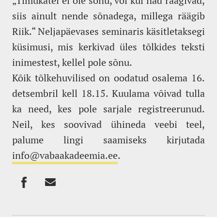
„Timukatel ei ole sõnu, või kui nad räägivad,
siis ainult nende sõnadega, millega räägib
Riik.“ Neljapäevases seminaris käsitletaksegi
küsimusi, mis kerkivad üles tõlkides teksti
inimestest, kellel pole sõnu.
Kõik tõlkehuvilised on oodatud osalema 16.
detsembril kell 18.15. Kuulama võivad tulla
ka need, kes pole sarjale registreerunud.
Neil, kes soovivad ühineda veebi teel,
palume lingi saamiseks kirjutada
info@vabaakadeemia.ee
.