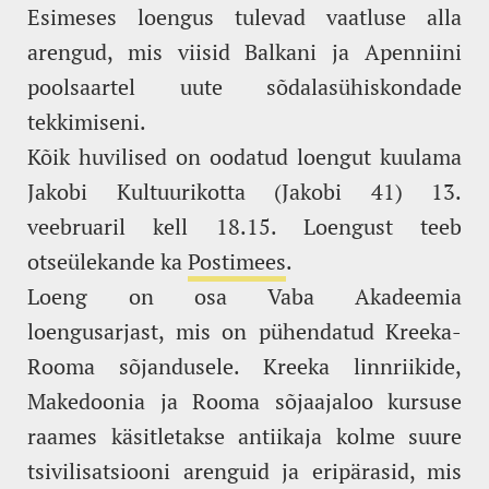
Esimeses loengus tulevad vaatluse alla
arengud, mis viisid Balkani ja Apenniini
poolsaartel uute sõdalasühiskondade
tekkimiseni.
Kõik huvilised on oodatud loengut kuulama
Jakobi Kultuurikotta (Jakobi 41) 13.
veebruaril kell 18.15. Loengust teeb
otseülekande ka
Postimees
.
Loeng on osa Vaba Akadeemia
loengusarjast, mis on pühendatud Kreeka-
Rooma sõjandusele. Kreeka linnriikide,
Makedoonia ja Rooma sõjaajaloo kursuse
raames käsitletakse antiikaja kolme suure
tsivilisatsiooni arenguid ja eripärasid, mis