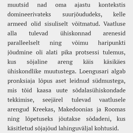
muutsid nad oma ajastu kontekstis
domineerivateks suurjõududeks, kelle
armeed olid sisuliselt võitmatud. Vaatluse
alla tulevad ühiskonnad arenesid
paralleelselt ning võimu haripunkti
jõudmine oli alati pika protsessi tulemus,
kus sõjaline areng käis käsikäes
ühiskondlike muutustega. Loengusari algab
pronksiaja lõpus aset leidnud südmustega,
mis tõid kaasa uute sõdalasühiskondade
tekkimise, seejärel tulevad vaatlusele
arengud Kreekas, Makedoonias ja Roomas
ning lõpetuseks jõutakse sõdadeni, kus
käsitletud sõjajõud lahinguväljal kohtusid.