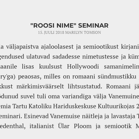
"ROOSI NIME" SEMINAR
15. JUULI 2018
MARILYN TOMSON
ia väljapaistva ajaloolasest ja semiootikust kirja
lgendused ulatuvad sadadesse nimetustesse ja kü
maanile lisas kuulsust Hollywoodi samanimel
'ga) peaosas, milles on romaani sündmustikku ja 
ikkust märkimisväärselt lihtsustatud. Romaani j
nud suvel tuli oma variandiga välja Vanemuine. S
mia Tartu Katoliku Hariduskeskuse Kultuurikojas 2
minari. Esinevad Vanemuise näitleja ja lavastaja T
iedenthal, italianist Ülar Ploom ja semiootik 