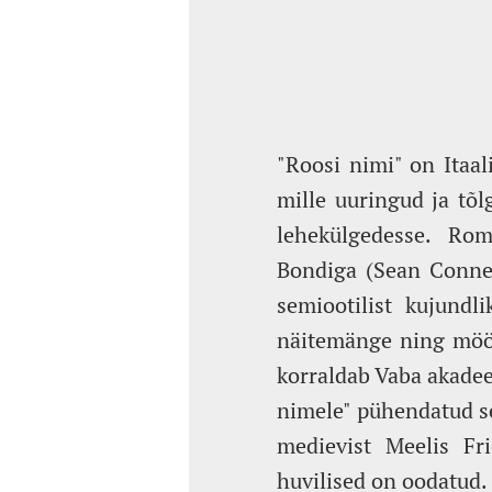
"Roosi nimi" on Itaal
mille uuringud ja tõ
lehekülgedesse. Ro
Bondiga (Sean Connery
semiootilist kujundl
näitemänge ning möödu
korraldab Vaba akadee
nimele" pühendatud se
medievist Meelis Fr
huvilised on oodatud.