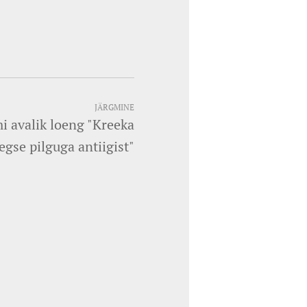
JÄRGMINE
i avalik loeng "Kreeka
gse pilguga antiigist"