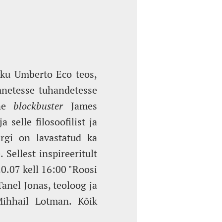
niku Umberto Eco teos,
mnetesse tuhandetesse
ine
blockbuster
James
selle filosoofilist ja
ärgi on lavastatud ka
ellest inspireeritult
0.07 kell 16:00 "Roosi
anel Jonas, teoloog ja
Mihhail Lotman. Kõik