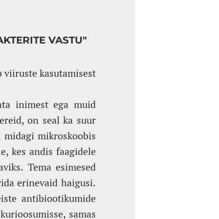
AKTERITE VASTU"
b viiruste kasutamisest
kata inimest ega muid
reid, on seal ka suur
 on midagi mikroskoobis
e, kes andis faagidele
raviks. Tema esimesed
vida erinevaid haigusi.
iste antibiootikumide
 kurioosumisse, samas