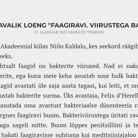
AVALIK LOENG "FAAGIRAVI. VIIRUSTEGA B
31. JAANUAR 2023
MARILYN TOMSON
 Akadeemial külas Niilo Kaldalu, kes seekord räägi
seks.
ihtsalt faagid on bakterite viirused. Nad ei na
rite, ega kuna meie keha asustab suur hulk bakte
agid avastati üle saja aasta tagasi, kui leiti, et
stab bakterite surma. Üks avastaja, Felix d’Herell
kasutada oma avastust bakteriaalse düsenteeria 
rgnes faagiravi buum. Bakteriviirustega üritati ra
ga sageli mitte. Buum lõppes penitsilliini ja te
hakati faagiravisse suhtuma kui meditsiiniajaloo