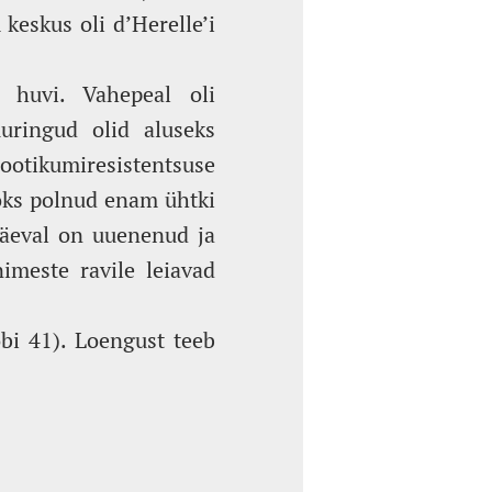
keskus oli d’Herelle’i
 huvi. Vahepeal oli
uuringud olid aluseks
ootikumiresistentsuse
aoks polnud enam ühtki
apäeval on uuenenud ja
imeste ravile leiavad
obi 41). Loengust teeb