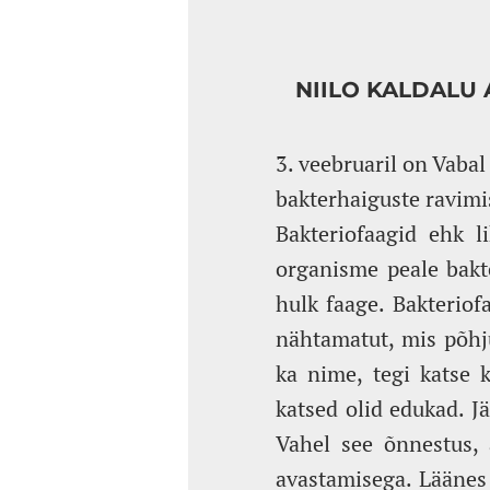
NIILO KALDALU 
3. veebruaril on Vabal
bakterhaiguste ravimi
Bakteriofaagid ehk l
organisme peale bakte
hulk faage. Bakteriofa
nähtamatut, mis põhju
ka nime, tegi katse 
katsed olid edukad. Jä
Vahel see õnnestus, a
avastamisega. Läänes 