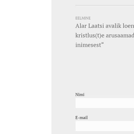
EELMINE
Alar Laatsi avalik loe
kristlus(t)e arusaamad
inimesest“
Nimi
E-mail