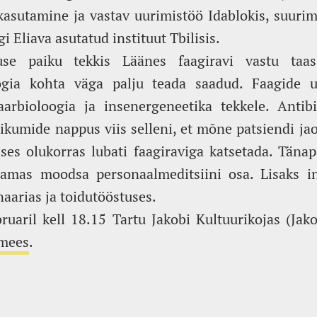
 kasutamine ja vastav uurimistöö Idablokis, suurim 
i Eliava asutatud instituut Tbilisis.
use paiku tekkis Läänes faagiravi vastu taas
oogia kohta väga palju teada saadud. Faagide 
arbioloogia ja insenergeneetika tekkele. Antibi
otikumide nappus viis selleni, et mõne patsiendi j
lises olukorras lubati faagiraviga katsetada. Tän
saamas moodsa personaalmeditsiini osa. Lisaks in
naarias ja toidutööstuses.
uaril kell 18.15 Tartu Jakobi Kultuurikojas (Jak
imees
.