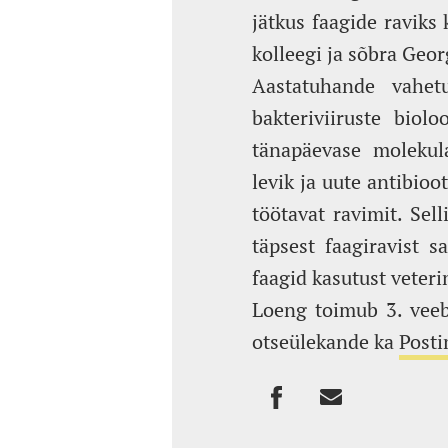
jätkus faagide raviks
kolleegi ja sõbra Georg
Aastatuhande vahet
bakteriviiruste biol
tänapäevase molekula
levik ja uute antibio
töötavat ravimit. Sel
täpsest faagiravist 
faagid kasutust veteri
Loeng toimub 3. veebr
otseülekande ka
Post