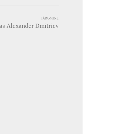
JÄRGMINE
las Alexander Dmitriev