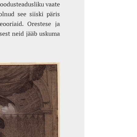
 loodusteadusliku vaate
lnud see siiski päris
eooriaid. Orestese ja
 sest neid jääb uskuma