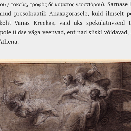
ου / τοκεύς, τροφὸς δὲ κύματος νεοσπόρου). Sarnase
anud presokraatik Anaxagorasele, kuid ilmselt po
koht Vanas Kreekas, vaid üks spekulatiivseid t
pole üldse väga veenvad, ent nad siiski võidavad,
Athena.