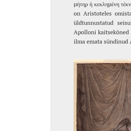
μήτηρ ἡ κεκλημένη τέκν
on Aristoteles omist
üldtunnustatud seisu
Apolloni kaitsekõned 
ilma emata sündinud 