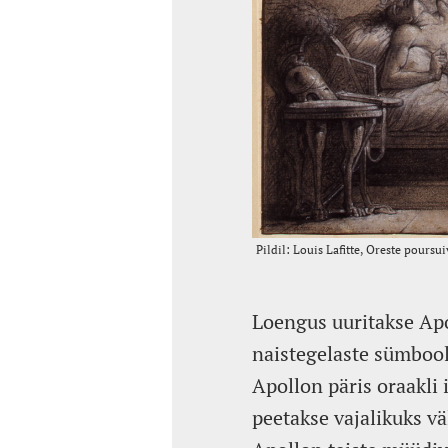
Loengus uuritakse Apo
naistegelaste sümbool
Apollon päris oraakli 
peetakse vajalikuks vä