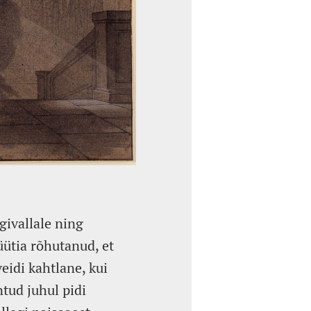
givallale ning
üütia rõhutanud, et
eidi kahtlane, kui
ntud juhul pidi