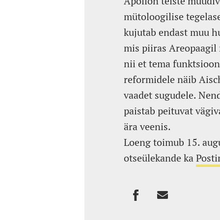
Apollon teiste müüdiv
mütoloogilise tegelas
kujutab endast muu hu
mis piiras Areopaagil 
nii et tema funktsioon
reformidele näib Aisc
vaadet sugudele. Nende
paistab peituvat vägiv
ära veenis.
Loeng toimub 15. augus
otseülekande ka
Post