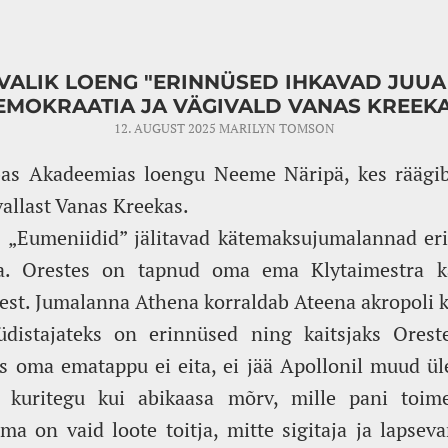
VALIK LOENG "ERINNÜSED IHKAVAD JUUA
EMOKRAATIA JA VÄGIVALD VANAS KREEKA
12. AUGUST 2025
MARILYN TOMSON
bas Akadeemias loengu Neeme Näripä, kes räägib
vallast Vanas Kreekas.
s „Eumeniidid” jälitavad kätemaksujumalannad er
ua. Orestes on tapnud oma ema Klytaimestra k
t. Jumalanna Athena korraldab Ateena akropoli kõ
üdistajateks on erinnüsed ning kaitsjaks Ores
 oma ematappu ei eita, ei jää Apollonil muud üle
kuritegu kui abikaasa mõrv, mille pani toim
a on vaid loote toitja, mitte sigitaja ja lapsev