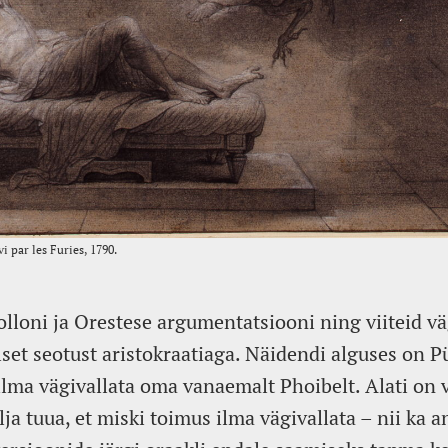
lloni ja Orestese argumentatsiooni ning viiteid vä
set seotust aristokraatiaga. Näidendi alguses on P
ilma vägivallata oma vanaemalt Phoibelt. Alati on v
lja tuua, et miski toimus ilma vägivallata – nii ka a