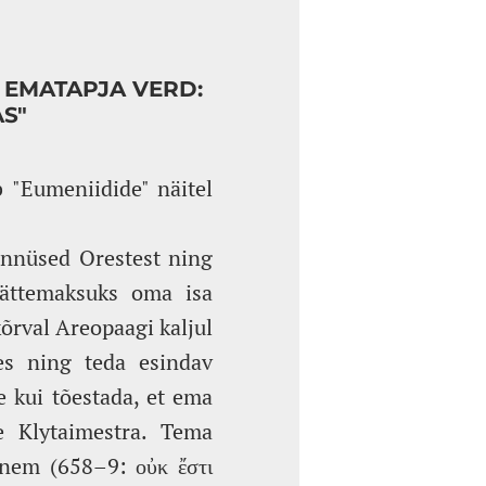
 EMATAPJA VERD:
S"
 "Eumeniidide" näitel
innüsed Orestest ning
ättemaksuks oma isa
rval Areopaagi kaljul
tes ning teda esindav
 kui tõestada, et ema
e Klytaimestra. Tema
anem (658–9: οὐκ ἔστι