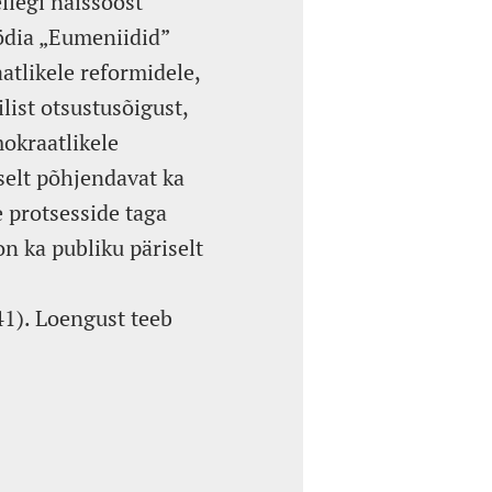
llegi naissoost
ödia „Eumeniidid”
tlikele reformidele,
list otsustusõigust,
mokraatlikele
selt põhjendavat ka
e protsesside taga
on ka publiku päriselt
41). Loengust teeb