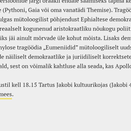
ersioonide järgi oraakli endale saamiseks tapma ke
e (Pythoni, Gaia või oma vanatädi Themise). Tragö
lgas mütoloogilist põhjendust Ephialtese demokraa
reaalselt kogunenud aristokraatliku nõukogu poliiti
iks jäi ainult mõrvade üle kohut mõista. Lisaks de
hylose tragöödia „Eumeniidid” mütoloogiliselt uud
 näiliselt demokraatlike ja juriidiliselt korrektset
ald, sest on võimalik kahtluse alla seada, kas Apoll
til kell 18.15 Tartus Jakobi kultuurikojas (Jakobi 
imees
.