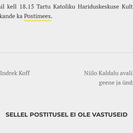
l kell 18.15 Tartu Katoliku Hariduskeskuse Kultu
ekande ka
Postimees
.
 Indrek Koff
Niilo Kaldalu aval
geene ja üm
SELLEL POSTITUSEL EI OLE VASTUSEID