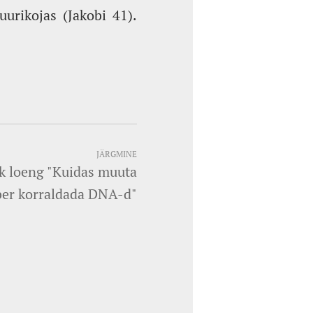
urikojas (Jakobi 41).
JÄRGMINE
ik loeng "Kuidas muuta
ber korraldada DNA-d"