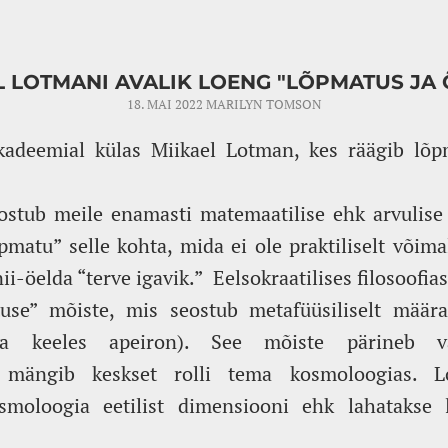
L LOTMANI AVALIK LOENG "LÕPMATUS JA 
18. MAI 2022
MARILYN TOMSON
adeemial külas Miikael Lotman, kes räägib lõpma
ostub meile enamasti matemaatilise ehk arvulise
pmatu” selle kohta, mida ei ole praktiliselt võima
i-öelda “terve igavik.” Eelsokraatilises filosoofias
tuse” mõiste, mis seostub metafüüsiliselt määra
a keeles apeiron). See mõiste pärineb van
 mängib keskset rolli tema kosmoloogias. Lo
smoloogia eetilist dimensiooni ehk lahatakse 
.