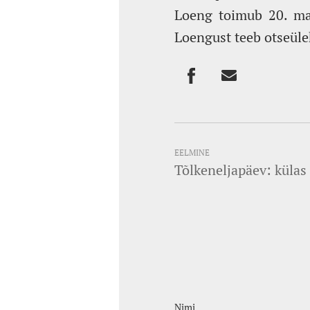
Loeng toimub 20. mai
Loengust teeb otseül
EELMINE
Tõlkeneljapäev: külas
Nimi