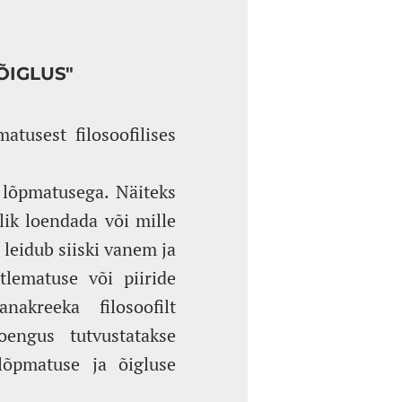
ÕIGLUS"
tusest filosoofilises
 lõpmatusega. Näiteks
lik loendada või mille
 leidub siiski vanem ja
tlematuse või piiride
akreeka filosoofilt
engus tutvustatakse
lõpmatuse ja õigluse