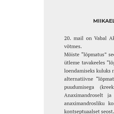
MIIKAE
20. mail on Vabal Ak
võtmes.
Mõiste “lõpmatus” se
ütleme tavakeeles “lõ
loendamiseks kuluks ni
alternatiivne “lõpma
puudumisega (kreek
Anaximandroselt ja
anaximandrosliku ko
kontseptuaalset seost