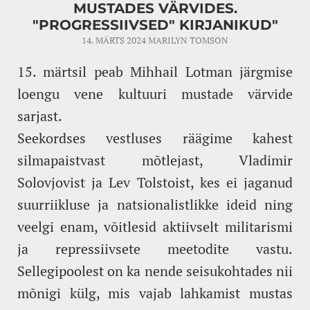
MUSTADES VÄRVIDES.
"PROGRESSIIVSED" KIRJANIKUD"
14. MÄRTS 2024
MARILYN TOMSON
15. märtsil peab Mihhail Lotman järgmise
loengu vene kultuuri mustade värvide
sarjast.
Seekordses vestluses räägime kahest
silmapaistvast mõtlejast, Vladimir
Solovjovist ja Lev Tolstoist, kes ei jaganud
suurriikluse ja natsionalistlikke ideid ning
veelgi enam, võitlesid aktiivselt militarismi
ja repressiivsete meetodite vastu.
Sellegipoolest on ka nende seisukohtades nii
mõnigi külg, mis vajab lahkamist mustas