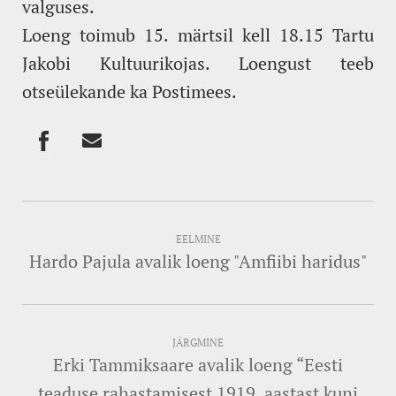
valguses.
Loeng toimub 15. märtsil kell 18.15 Tartu
Jakobi Kultuurikojas. Loengust teeb
otseülekande ka Postimees.
EELMINE
Hardo Pajula avalik loeng "Amfiibi haridus"
JÄRGMINE
Erki Tammiksaare avalik loeng “Eesti
teaduse rahastamisest 1919. aastast kuni