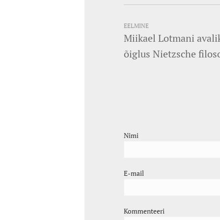
EELMINE
Miikael Lotmani avali
õiglus Nietzsche filos
Nimi
E-mail
Kommenteeri