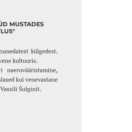
ÜÜD MUSTADES
LUS"
 tumedatest külgedest.
vene kultuuris.
i naeruvääristamine,
nlased kui venevastane
Vassili Šulginit.