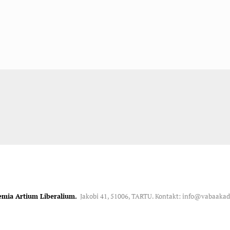
emia Artium Liberalium.
Jakobi 41, 51006, TARTU. Kontakt: info@vabaaka