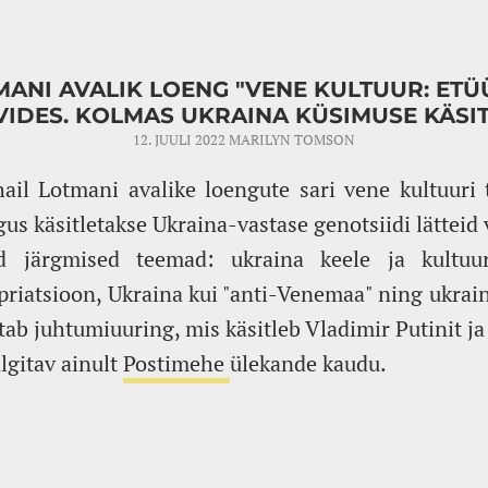
MANI AVALIK LOENG "VENE KULTUUR: ET
VIDES. KOLMAS UKRAINA KÜSIMUSE KÄSIT
12. JUULI 2022
MARILYN TOMSON
hail Lotmani avalike loengute sari vene kultuuri
us käsitletakse Ukraina-vastase genotsiidi lätteid 
ad järgmised teemad: ukraina keele ja kultuur
opriatsioon, Ukraina kui "anti-Venemaa" ning ukrai
tab juhtumiuuring, mis käsitleb Vladimir Putinit ja 
lgitav ainult
Postimehe
ülekande kaudu.