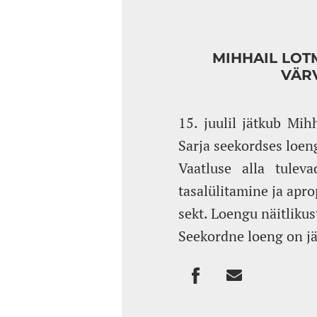
MIHHAIL LOT
VÄR
15. juulil jätkub Mih
Sarja seekordses loeng
Vaatluse alla tulev
tasalülitamine ja apr
sekt. Loengu näitlikus
Seekordne loeng on jä